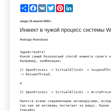
S
F
V
T
P
L
h
a
K
w
i
i
a
c
i
n
n
r
e
t
t
k
среда, 15 апреля 2020 г.
e
b
t
e
e
o
e
r
d
Инжект в чужой процесс системы W
o
r
e
I
k
s
n
t
#winapi #windows
Здравствуйте!

Какой самый безопасный способ инжекта своего к
Например, комбинации:

1) OpenProcess -> VirtualAllocEx -> SuspendThr
-> ResumeThread.

и

2) OpenProcess -> VirtualAllocEx -> WriteProce
Палятся всеми современными антивирусами, вслед
так как её антивирь посчитает за вирус. Какие 