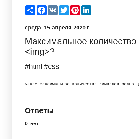
S
F
V
T
P
L
h
a
K
w
i
i
a
c
i
n
n
r
e
t
t
k
среда, 15 апреля 2020 г.
e
b
t
e
e
o
e
r
d
o
r
e
I
Максимальное количество с
k
s
n
t
<img>?
#html #css
Какое максимальное количество символов можно д
Ответы
Ответ 1