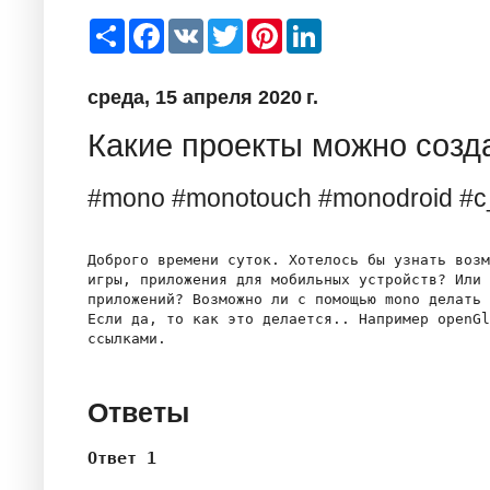
S
F
V
T
P
L
h
a
K
w
i
i
a
c
i
n
n
r
e
t
t
k
среда, 15 апреля 2020 г.
e
b
t
e
e
o
e
r
d
o
r
e
I
Какие проекты можно созд
k
s
n
t
#mono #monotouch #monodroid #c
Доброго времени суток. Хотелось бы узнать возм
игры, приложения для мобильных устройств? Или 
приложений? Возможно ли с помощью mono делать 
Если да, то как это делается.. Например openGl
Ответы
Ответ 1