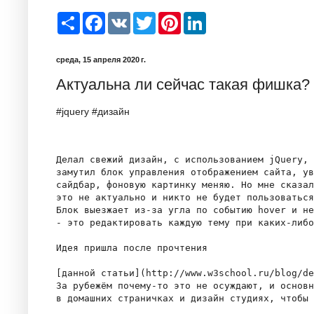
S
F
V
T
P
L
h
a
K
w
i
i
a
c
i
n
n
r
e
t
t
k
среда, 15 апреля 2020 г.
e
b
t
e
e
o
e
r
d
Актуальна ли сейчас такая фишка?
o
r
e
I
k
s
n
t
#jquery #дизайн
Делал свежий дизайн, с использованием jQuery, 
замутил блок управления отображением сайта, ув
сайдбар, фоновую картинку меняю. Но мне сказал
это не актуально и никто не будет пользоваться
Блок выезжает из-за угла по событию hover и не
- это редактировать каждую тему при каких-либо
Идея пришла после прочтения

[данной статьи](http://www.w3school.ru/blog/de
За рубежём почему-то это не осуждают, и основн
в домашних страничках и дизайн студиях, чтобы 