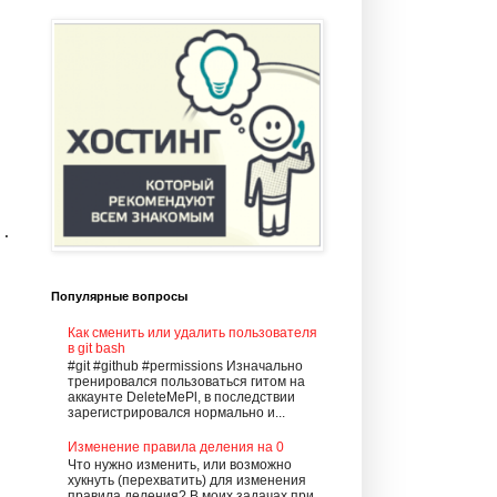
.

Популярные вопросы
Как сменить или удалить пользователя
в git bash
#git #github #permissions Изначально
тренировался пользоваться гитом на
аккаунте DeleteMePl, в последствии
зарегистрировался нормально и...
Изменение правила деления на 0
Что нужно изменить, или возможно
хукнуть (перехватить) для изменения
правила деления? В моих задачах при