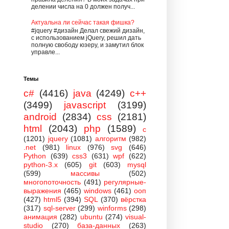
делении числа на 0 должен получ...
Актуальна ли сейчас такая фишка?
#jquery #дизайн Делал свежий дизайн,
с использованием jQuery, решил дать
полную свободу юзеру, и замутил блок
управле...
Темы
c#
(4416)
java
(4249)
c++
(3499)
javascript
(3199)
android
(2834)
css
(2181)
html
(2043)
php
(1589)
c
(1201)
jquery
(1081)
алгоритм
(982)
.net
(981)
linux
(976)
svg
(646)
Python
(639)
css3
(631)
wpf
(622)
python-3.x
(605)
git
(603)
mysql
(599)
массивы
(502)
многопоточность
(491)
регулярные-
выражения
(465)
windows
(461)
ооп
(427)
html5
(394)
SQL
(370)
вёрстка
(317)
sql-server
(299)
winforms
(298)
анимация
(282)
ubuntu
(274)
visual-
studio
(270)
база-данных
(263)