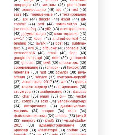
операции
(46)
методы
(46)
рефлексия
(46)
хеширование
(46)
ide
(45)
rest
(45)
sass
(45)
переменные
(45)
тестирование
(45)
api
(44)
docker
(44)
excel
(44)
git-
commit
(44)
perl
(44)
компилятор
(44)
javascript-faq
(43)
yii2
(43)
асинхронность
(43)
документация
(43)
криптография
(43)
c++17
(42)
kotlin
(42)
android-edittext
(41)
binding
(41)
javafx
(41)
post
(41)
sublime-
text
(41)
vim
(41)
bitbucket
(40)
console
(40)
ecmascript-6
(40)
email
(40)
float
(40)
google-maps-api
(40)
dom
(39)
git-branch
(39)
git-push
(39)
swift
(39)
операторы
(39)
соревнование
(39)
список
(39)
flexbox
(38)
hibernate
(38)
rust
(38)
ссылки
(38)
java-
stream
(37)
service
(37)
контроль-версий
(37)
visual-studio-2017
(36)
wcf
(36)
графы
(36)
клиент-сервер
(36)
логирование
(36)
структуры
(36)
шифрование
(36)
.htaccess
(35)
char
(35)
enum
(35)
g++
(35)
vector
(35)
const
(34)
scss
(34)
yandex-maps-api
(34)
авторизация
(34)
динамические-
массивы
(34)
запрос
(34)
типы
(34)
файловая-система
(34)
ansible
(33)
java-8
(33)
memory
(33)
pyqt5
(33)
visual-studio-
2015
(33)
администрирование
(33)
браузер
(33)
клавиатура
(33)
double
(32)
foreach
(32)
jar
(32)
pdo
(32)
websocket