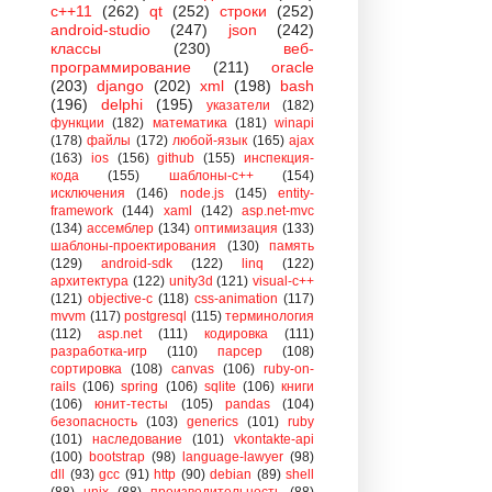
c++11
(262)
qt
(252)
строки
(252)
android-studio
(247)
json
(242)
классы
(230)
веб-
программирование
(211)
oracle
(203)
django
(202)
xml
(198)
bash
(196)
delphi
(195)
указатели
(182)
функции
(182)
математика
(181)
winapi
(178)
файлы
(172)
любой-язык
(165)
ajax
(163)
ios
(156)
github
(155)
инспекция-
кода
(155)
шаблоны-с++
(154)
исключения
(146)
node.js
(145)
entity-
framework
(144)
xaml
(142)
asp.net-mvc
(134)
ассемблер
(134)
оптимизация
(133)
шаблоны-проектирования
(130)
память
(129)
android-sdk
(122)
linq
(122)
архитектура
(122)
unity3d
(121)
visual-c++
(121)
objective-c
(118)
css-animation
(117)
mvvm
(117)
postgresql
(115)
терминология
(112)
asp.net
(111)
кодировка
(111)
разработка-игр
(110)
парсер
(108)
сортировка
(108)
canvas
(106)
ruby-on-
rails
(106)
spring
(106)
sqlite
(106)
книги
(106)
юнит-тесты
(105)
pandas
(104)
безопасность
(103)
generics
(101)
ruby
(101)
наследование
(101)
vkontakte-api
(100)
bootstrap
(98)
language-lawyer
(98)
dll
(93)
gcc
(91)
http
(90)
debian
(89)
shell
(88)
unix
(88)
производительность
(88)