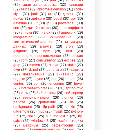
(32)
адаптивная-верстка
(32)
словари
(32)
текст
(32)
chrome-extension
(31)
code-
style
(31)
junit
(31)
url
(31)
дерево
(31)
поиск
(31)
.net-core
(30)
boost
(30)
csv
(30)
datetime
(30)
if
(30)
ip
(30)
powershell
(30)
seo
(30)
дизайн-языка
(30)
полиморфизм
(30)
списки
(30)
firefox
(29)
framework
(29)
telegram-bot
(29)
кэширование
(29)
синтаксический-анализ
(29)
структуры-
данных
(29)
arraylist
(28)
cron
(28)
gitignore
(28)
npm
(28)
null
(28)
неопределенное-поведение
(28)
сессия
(28)
com
(27)
concurrency
(27)
eclipse
(27)
gulp
(27)
maven
(27)
rxjava
(27)
static
(27)
uwp
(27)
vb.net
(27)
делегаты
(27)
защита
(27)
локализация
(27)
синтаксис
(27)
яндекс
(27)
async
(26)
bat
(26)
button
(26)
centos
(26)
curl
(26)
encoding
(26)
hover
(26)
internet-explorer
(26)
r
(26)
spring-mvc
(26)
view
(26)
библиотеки
(26)
веб-сервер
(26)
инициализация
(26)
логика
(26)
работа
(26)
сравнение
(26)
3d
(25)
background
(25)
clip-path
(25)
cookie
(25)
git-remote
(25)
mvp
(25)
mysqli
(25)
python-
2.7
(25)
solid
(25)
sublime-text-3
(25)
try-
catch
(25)
windows-7
(25)
комбинаторика
(25)
матрицы
(25)
рефакторинг
(25)
теория
(25)
android-textview
(24)
cms
(24)