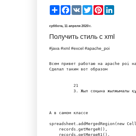
S
F
V
T
P
L
h
a
K
w
i
i
a
c
i
n
n
r
e
t
t
k
суббота, 11 апреля 2020 г.
e
b
t
e
e
o
e
r
d
Получить стиль с xml
o
r
e
I
k
s
n
t
#java #xml #excel #apache_poi
Всем привет работаю на apache poi на
Сделал таким вот образом 

21
3. Жыл соңына жылжымалы қ
А в самом классе 

spreadsheet.addMergedRegion(new Cell
    records.getMergeR(),

    records.getMergeR1(),
