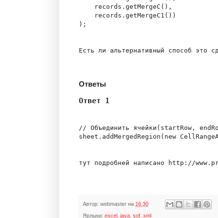
    records.getMergeC(),

    records.getMergeC1())

);

Есть ли альтернативный способ это сд
Ответы
Ответ 1
// Объединить ячейки(startRow, endRo
sheet.addMergedRegion(new CellRangeA
Автор:
webmaster
на
16:30
Ярлыки:
excel
,
java
,
sof
,
xml