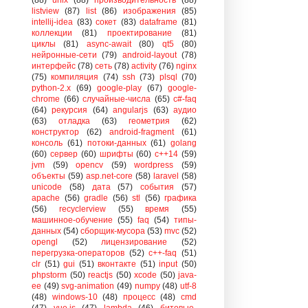
listview
(87)
list
(86)
изображения
(85)
intellij-idea
(83)
сокет
(83)
dataframe
(81)
коллекции
(81)
проектирование
(81)
циклы
(81)
async-await
(80)
qt5
(80)
нейронные-сети
(79)
android-layout
(78)
интерфейс
(78)
сеть
(78)
activity
(76)
nginx
(75)
компиляция
(74)
ssh
(73)
plsql
(70)
python-2.x
(69)
google-play
(67)
google-
chrome
(66)
случайные-числа
(65)
c#-faq
(64)
рекурсия
(64)
angularjs
(63)
аудио
(63)
отладка
(63)
геометрия
(62)
конструктор
(62)
android-fragment
(61)
консоль
(61)
потоки-данных
(61)
golang
(60)
сервер
(60)
шрифты
(60)
c++14
(59)
jvm
(59)
opencv
(59)
wordpress
(59)
объекты
(59)
asp.net-core
(58)
laravel
(58)
unicode
(58)
дата
(57)
события
(57)
apache
(56)
gradle
(56)
stl
(56)
графика
(56)
recyclerview
(55)
время
(55)
машинное-обучение
(55)
faq
(54)
типы-
данных
(54)
сборщик-мусора
(53)
mvc
(52)
opengl
(52)
лицензирование
(52)
перегрузка-операторов
(52)
c++-faq
(51)
clr
(51)
gui
(51)
вконтакте
(51)
input
(50)
phpstorm
(50)
reactjs
(50)
xcode
(50)
java-
ee
(49)
svg-animation
(49)
numpy
(48)
utf-8
(48)
windows-10
(48)
процесс
(48)
cmd
(47)
vue.js
(47)
lambda
(46)
битовые-