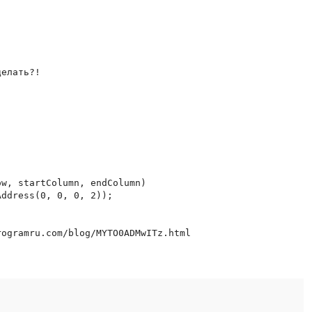
елать?!

w, startColumn, endColumn)

ddress(0, 0, 0, 2));
