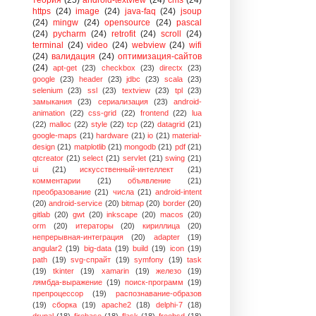
https
(24)
image
(24)
java-faq
(24)
jsoup
(24)
mingw
(24)
opensource
(24)
pascal
(24)
pycharm
(24)
retrofit
(24)
scroll
(24)
terminal
(24)
video
(24)
webview
(24)
wifi
(24)
валидация
(24)
оптимизация-сайтов
(24)
apt-get
(23)
checkbox
(23)
directx
(23)
google
(23)
header
(23)
jdbc
(23)
scala
(23)
selenium
(23)
ssl
(23)
textview
(23)
tpl
(23)
замыкания
(23)
сериализация
(23)
android-
animation
(22)
css-grid
(22)
frontend
(22)
lua
(22)
malloc
(22)
style
(22)
tcp
(22)
datagrid
(21)
google-maps
(21)
hardware
(21)
io
(21)
material-
design
(21)
matplotlib
(21)
mongodb
(21)
pdf
(21)
qtcreator
(21)
select
(21)
servlet
(21)
swing
(21)
ui
(21)
искусственный-интеллект
(21)
комментарии
(21)
объявление
(21)
преобразование
(21)
числа
(21)
android-intent
(20)
android-service
(20)
bitmap
(20)
border
(20)
gitlab
(20)
gwt
(20)
inkscape
(20)
macos
(20)
orm
(20)
итераторы
(20)
кириллица
(20)
непрерывная-интеграция
(20)
adapter
(19)
angular2
(19)
big-data
(19)
build
(19)
icon
(19)
path
(19)
svg-спрайт
(19)
symfony
(19)
task
(19)
tkinter
(19)
xamarin
(19)
железо
(19)
лямбда-выражение
(19)
поиск-программ
(19)
препроцессор
(19)
распознавание-образов
(19)
сборка
(19)
apache2
(18)
delphi-7
(18)
drupal
(18)
firebase
(18)
flask
(18)
freebsd
(18)