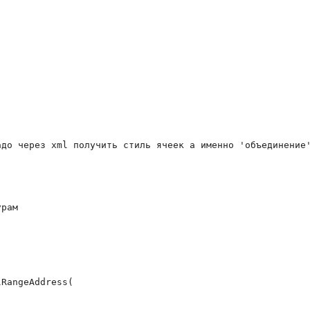
до через xml получить стиль ячеек а именно 'объединение'
ұрам
RangeAddress(
