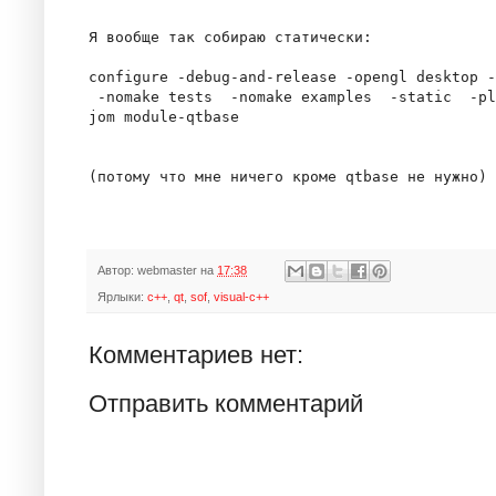
Я вообще так собираю статически:

configure -debug-and-release -opengl desktop -
 -nomake tests  -nomake examples  -static  -pl
jom module-qtbase

Автор:
webmaster
на
17:38
Ярлыки:
c++
,
qt
,
sof
,
visual-c++
Комментариев нет:
Отправить комментарий