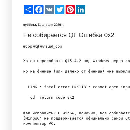
S
F
V
T
P
L
h
a
K
w
i
i
a
c
i
n
n
r
e
t
t
k
суббота, 11 апреля 2020 г.
e
b
t
e
e
o
e
r
d
Не собирается Qt. Ошибка 0x2
o
r
e
I
k
s
n
t
#cpp #qt #visual_cpp
Хотел пересобрать Qt5.4.2 под Windows через ко
но на финише (или далеко от финиша) мне выбили
  LINK : fatal error LNK1181: cannot open inpu
  'cd' return code 0x2

Как исправить? С WinGW, конечно, всё собираетс
(MinGW64 не поддерживается официально самой Qt
компилятор VC.
