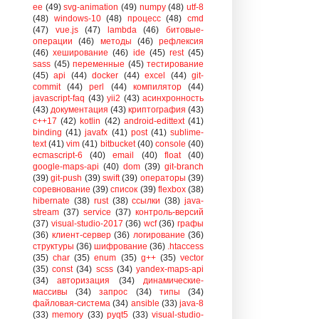
ee
(49)
svg-animation
(49)
numpy
(48)
utf-8
(48)
windows-10
(48)
процесс
(48)
cmd
(47)
vue.js
(47)
lambda
(46)
битовые-
операции
(46)
методы
(46)
рефлексия
(46)
хеширование
(46)
ide
(45)
rest
(45)
sass
(45)
переменные
(45)
тестирование
(45)
api
(44)
docker
(44)
excel
(44)
git-
commit
(44)
perl
(44)
компилятор
(44)
javascript-faq
(43)
yii2
(43)
асинхронность
(43)
документация
(43)
криптография
(43)
c++17
(42)
kotlin
(42)
android-edittext
(41)
binding
(41)
javafx
(41)
post
(41)
sublime-
text
(41)
vim
(41)
bitbucket
(40)
console
(40)
ecmascript-6
(40)
email
(40)
float
(40)
google-maps-api
(40)
dom
(39)
git-branch
(39)
git-push
(39)
swift
(39)
операторы
(39)
соревнование
(39)
список
(39)
flexbox
(38)
hibernate
(38)
rust
(38)
ссылки
(38)
java-
stream
(37)
service
(37)
контроль-версий
(37)
visual-studio-2017
(36)
wcf
(36)
графы
(36)
клиент-сервер
(36)
логирование
(36)
структуры
(36)
шифрование
(36)
.htaccess
(35)
char
(35)
enum
(35)
g++
(35)
vector
(35)
const
(34)
scss
(34)
yandex-maps-api
(34)
авторизация
(34)
динамические-
массивы
(34)
запрос
(34)
типы
(34)
файловая-система
(34)
ansible
(33)
java-8
(33)
memory
(33)
pyqt5
(33)
visual-studio-