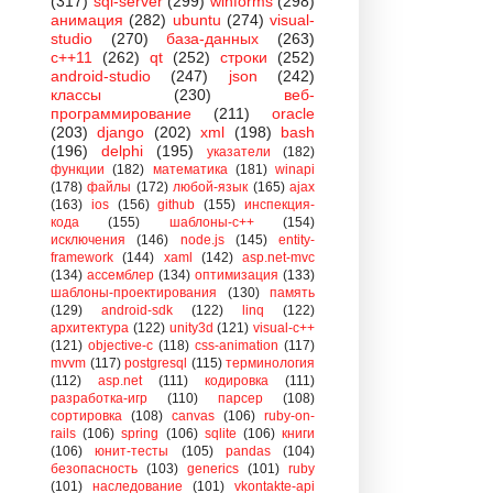
(317)
sql-server
(299)
winforms
(298)
анимация
(282)
ubuntu
(274)
visual-
studio
(270)
база-данных
(263)
c++11
(262)
qt
(252)
строки
(252)
android-studio
(247)
json
(242)
классы
(230)
веб-
программирование
(211)
oracle
(203)
django
(202)
xml
(198)
bash
(196)
delphi
(195)
указатели
(182)
функции
(182)
математика
(181)
winapi
(178)
файлы
(172)
любой-язык
(165)
ajax
(163)
ios
(156)
github
(155)
инспекция-
кода
(155)
шаблоны-с++
(154)
исключения
(146)
node.js
(145)
entity-
framework
(144)
xaml
(142)
asp.net-mvc
(134)
ассемблер
(134)
оптимизация
(133)
шаблоны-проектирования
(130)
память
(129)
android-sdk
(122)
linq
(122)
архитектура
(122)
unity3d
(121)
visual-c++
(121)
objective-c
(118)
css-animation
(117)
mvvm
(117)
postgresql
(115)
терминология
(112)
asp.net
(111)
кодировка
(111)
разработка-игр
(110)
парсер
(108)
сортировка
(108)
canvas
(106)
ruby-on-
rails
(106)
spring
(106)
sqlite
(106)
книги
(106)
юнит-тесты
(105)
pandas
(104)
безопасность
(103)
generics
(101)
ruby
(101)
наследование
(101)
vkontakte-api