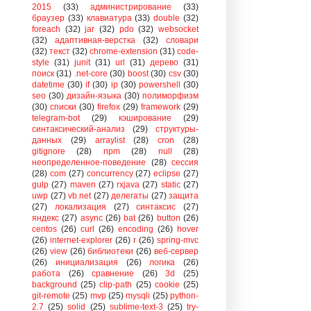
2015
(33)
администрирование
(33)
браузер
(33)
клавиатура
(33)
double
(32)
foreach
(32)
jar
(32)
pdo
(32)
websocket
(32)
адаптивная-верстка
(32)
словари
(32)
текст
(32)
chrome-extension
(31)
code-
style
(31)
junit
(31)
url
(31)
дерево
(31)
поиск
(31)
.net-core
(30)
boost
(30)
csv
(30)
datetime
(30)
if
(30)
ip
(30)
powershell
(30)
seo
(30)
дизайн-языка
(30)
полиморфизм
(30)
списки
(30)
firefox
(29)
framework
(29)
telegram-bot
(29)
кэширование
(29)
синтаксический-анализ
(29)
структуры-
данных
(29)
arraylist
(28)
cron
(28)
gitignore
(28)
npm
(28)
null
(28)
неопределенное-поведение
(28)
сессия
(28)
com
(27)
concurrency
(27)
eclipse
(27)
gulp
(27)
maven
(27)
rxjava
(27)
static
(27)
uwp
(27)
vb.net
(27)
делегаты
(27)
защита
(27)
локализация
(27)
синтаксис
(27)
яндекс
(27)
async
(26)
bat
(26)
button
(26)
centos
(26)
curl
(26)
encoding
(26)
hover
(26)
internet-explorer
(26)
r
(26)
spring-mvc
(26)
view
(26)
библиотеки
(26)
веб-сервер
(26)
инициализация
(26)
логика
(26)
работа
(26)
сравнение
(26)
3d
(25)
background
(25)
clip-path
(25)
cookie
(25)
git-remote
(25)
mvp
(25)
mysqli
(25)
python-
2.7
(25)
solid
(25)
sublime-text-3
(25)
try-