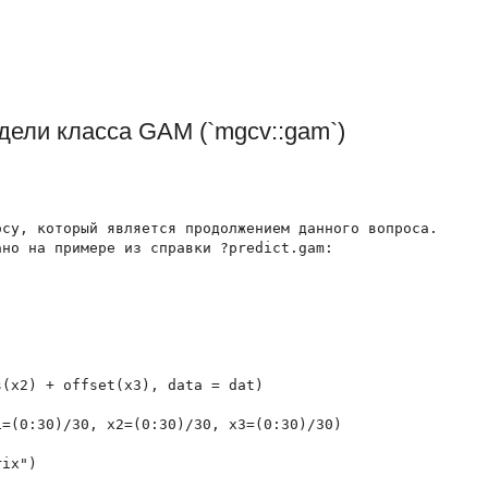
дели класса GAM (`mgcv::gam`)
су, который является продолжением данного вопроса.

но на примере из справки ?predict.gam:

(x2) + offset(x3), data = dat)

=(0:30)/30, x2=(0:30)/30, x3=(0:30)/30)

ix")
