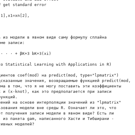
 get standard error

1],x1=xn[2],



 из модели в явном виде саму формулу сплайна

ме записи:

· · · + βK+3 bK+3(xi) 

o Statistical Learning with Applications in R)

иентов coef(mod) на predict(mod, type="lpmatrix")

сказанные значения, возвращаемые функцией predict(mod,

ма в том, что я не могу поставить эти коэффициенты

 и (x-knot), как это предполагается при записи

ункций. 

ений на основе интерполяции значений из "lpmatrix"

зования модели вне среды R. Означает ли это, что

т получения записи модели в явном виде? Есть ли

 из пакета gam, написанного Хасти и Тибширани -

ивных моделей?
