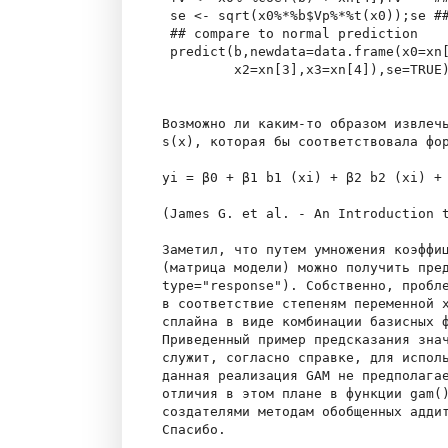
 se <- sqrt(x0%*%b$Vp%*%t(x0));se ##
 ## compare to normal prediction

 predict(b,newdata=data.frame(x0=xn[
         x2=xn[3],x3=xn[4]),se=TRUE)
Возможно ли каким-то образом извлечь
s(x), которая бы соответствовала фор
yi = β0 + β1 b1 (xi) + β2 b2 (xi) + 
(James G. et al. - An Introduction t
Заметил, что путем умножения коэффиц
(матрица модели) можно получить пред
type="response"). Собственно, пробле
в соответствие степеням переменной x
сплайна в виде комбинации базисных ф
Приведенный пример предсказания знач
служит, согласно справке, для исполь
данная реализация GAM не предполагае
отличия в этом плане в функции gam()
создателями методам обобщенных аддит
Спасибо.
