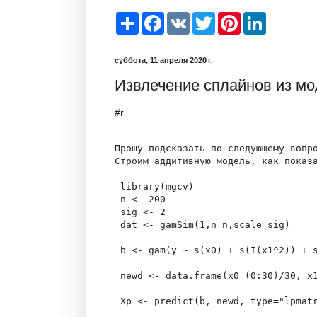
S
F
V
T
P
L
h
a
K
w
i
i
a
c
i
n
n
r
e
t
t
k
суббота, 11 апреля 2020 г.
e
b
t
e
e
o
e
r
d
Извлечение сплайнов из мо
o
r
e
I
k
s
n
t
#r
Прошу подсказать по следующему вопро
Строим аддитивную модель, как показа
 library(mgcv)

 n <- 200

 sig <- 2

 dat <- gamSim(1,n=n,scale=sig)

 b <- gam(y ~ s(x0) + s(I(x1^2)) + s
 newd <- data.frame(x0=(0:30)/30, x1
 Xp <- predict(b, newd, type="lpmatr