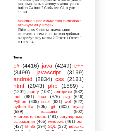
как привязать клавишу клавиатуры к
button С# form? Событие Click уже
занят...
Максимальное количество символов в
атрибуте alt у <img>?
#html #css Какое максимальное
количество символов можно добавить
в атрибут alt у метки ? Ответы Ответ 1
В HTML 4 ...
Темы
c#
(4416)
java
(4249)
c++
(3499)
javascript
(3199)
android
(2834)
css
(2181)
html
(2043)
php
(1589)
c
(1201)
jquery
(1081)
алгоритм
(982)
.net
(981)
linux
(976)
svg
(646)
Python
(639)
css3
(631)
wpf
(622)
python-3.x
(605)
git
(603)
mysql
(599)
массивы
(502)
многопоточность
(491)
регулярные-
выражения
(465)
windows
(461)
ооп
(427)
html5
(394)
SQL
(370)
вёрстка