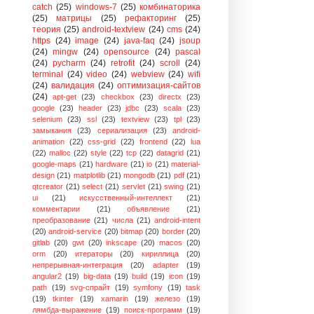
catch
(25)
windows-7
(25)
комбинаторика
(25)
матрицы
(25)
рефакторинг
(25)
теория
(25)
android-textview
(24)
cms
(24)
https
(24)
image
(24)
java-faq
(24)
jsoup
(24)
mingw
(24)
opensource
(24)
pascal
(24)
pycharm
(24)
retrofit
(24)
scroll
(24)
terminal
(24)
video
(24)
webview
(24)
wifi
(24)
валидация
(24)
оптимизация-сайтов
(24)
apt-get
(23)
checkbox
(23)
directx
(23)
google
(23)
header
(23)
jdbc
(23)
scala
(23)
selenium
(23)
ssl
(23)
textview
(23)
tpl
(23)
замыкания
(23)
сериализация
(23)
android-
animation
(22)
css-grid
(22)
frontend
(22)
lua
(22)
malloc
(22)
style
(22)
tcp
(22)
datagrid
(21)
google-maps
(21)
hardware
(21)
io
(21)
material-
design
(21)
matplotlib
(21)
mongodb
(21)
pdf
(21)
qtcreator
(21)
select
(21)
servlet
(21)
swing
(21)
ui
(21)
искусственный-интеллект
(21)
комментарии
(21)
объявление
(21)
преобразование
(21)
числа
(21)
android-intent
(20)
android-service
(20)
bitmap
(20)
border
(20)
gitlab
(20)
gwt
(20)
inkscape
(20)
macos
(20)
orm
(20)
итераторы
(20)
кириллица
(20)
непрерывная-интеграция
(20)
adapter
(19)
angular2
(19)
big-data
(19)
build
(19)
icon
(19)
path
(19)
svg-спрайт
(19)
symfony
(19)
task
(19)
tkinter
(19)
xamarin
(19)
железо
(19)
лямбда-выражение
(19)
поиск-программ
(19)