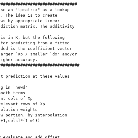
###############################

se an "lpmatrix" as a lookup 

. The idea is to create 

ws by appropriate linear 

diction matrix. The additivity 

is in R, but the following 

for predicting from a fitted 

ded is the coefficient vector 

arger `Xp'/ smaller `dx' and/or 

igher accuracy.  

################################

t prediction at these values



g in `newd'

ooth terms

nt cols of Xp

elevant rows of Xp

olation weights

w portion, by interpolation

+1,cols]*(1-w1))

 evaluate and add offset
