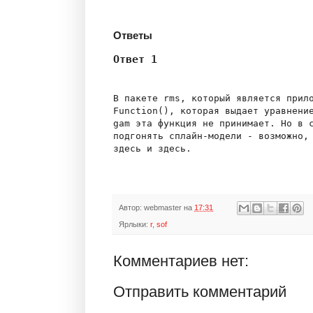
Ответы
Ответ 1
В пакете rms, который является прило
Function(), которая выдает уравнение
gam эта функция не принимает. Но в с
подгонять сплайн-модели - возможно, 
Автор:
webmaster
на
17:31
Ярлыки:
r
,
sof
Комментариев нет:
Отправить комментарий