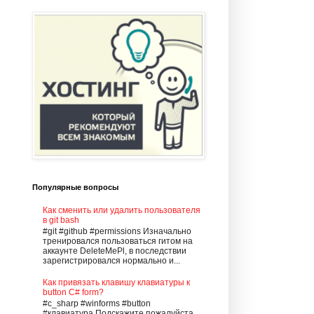
Популярные вопросы
Как сменить или удалить пользователя
в git bash
#git #github #permissions Изначально
тренировался пользоваться гитом на
аккаунте DeleteMePl, в последствии
зарегистрировался нормально и...
Как привязать клавишу клавиатуры к
button С# form?
#c_sharp #winforms #button
#клавиатура Подскажите пожалуйста,