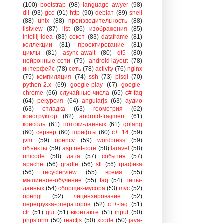
(100)
bootstrap
(98)
language-lawyer
(98)
dll
(93)
gcc
(91)
http
(90)
debian
(89)
shell
(88)
unix
(88)
производительность
(88)
listview
(87)
list
(86)
изображения
(85)
intellij-idea
(83)
сокет
(83)
dataframe
(81)
коллекции
(81)
проектирование
(81)
циклы
(81)
async-await
(80)
qt5
(80)
нейронные-сети
(79)
android-layout
(78)
интерфейс
(78)
сеть
(78)
activity
(76)
nginx
(75)
компиляция
(74)
ssh
(73)
plsql
(70)
python-2.x
(69)
google-play
(67)
google-
chrome
(66)
случайные-числа
(65)
c#-faq


(64)
рекурсия
(64)
angularjs
(63)
аудио
(63)
отладка
(63)
геометрия
(62)
конструктор
(62)
android-fragment
(61)
консоль
(61)
потоки-данных
(61)
golang
(60)
сервер
(60)
шрифты
(60)
c++14
(59)
jvm
(59)
opencv
(59)
wordpress
(59)
объекты
(59)
asp.net-core
(58)
laravel
(58)
unicode
(58)
дата
(57)
события
(57)
apache
(56)
gradle
(56)
stl
(56)
графика
(56)
recyclerview
(55)
время
(55)
машинное-обучение
(55)
faq
(54)
типы-
данных
(54)
сборщик-мусора
(53)
mvc
(52)
opengl
(52)
лицензирование
(52)
перегрузка-операторов
(52)
c++-faq
(51)
clr
(51)
gui
(51)
вконтакте
(51)
input
(50)
phpstorm
(50)
reactjs
(50)
xcode
(50)
java-