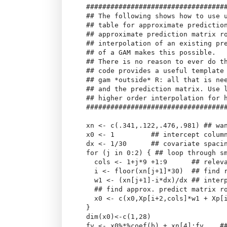
 ###################################
 ## The following shows how to use u
 ## table for approximate prediction
 ## approximate prediction matrix ro
 ## interpolation of an existing pre
 ## of a GAM makes this possible. 

 ## There is no reason to ever do th
 ## code provides a useful template 
 ## gam *outside* R: all that is nee
 ## and the prediction matrix. Use l
 ## higher order interpolation for h
 ###################################
 xn <- c(.341,.122,.476,.981) ## wan
 x0 <- 1         ## intercept column
 dx <- 1/30      ## covariate spacin
 for (j in 0:2) { ## loop through sm
   cols <- 1+j*9 +1:9      ## releva
   i <- floor(xn[j+1]*30)  ## find r
   w1 <- (xn[j+1]-i*dx)/dx ## interp
   ## find approx. predict matrix ro
   x0 <- c(x0,Xp[i+2,cols]*w1 + Xp[i
 }

 dim(x0)<-c(1,28) 

 fv <- x0%*%coef(b) + xn[4];fv    ##