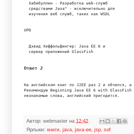
  Хабибуллин - Разработка web-служб

  средствами Java" - исключительно для

  изучения веб служб, таких как WSDL

UPD

  Дэвид Хеффельфингер: Java EE 6 и

Ответ 2
На английском книг по J2EE раз 2 и обчелся, а 
Рекомендую Beginning Java EE 6 with GlassFish 
Автор:
webmaster
на
12:42
Ярлыки:
книги
,
java
,
java-ee
,
jsp
,
sof