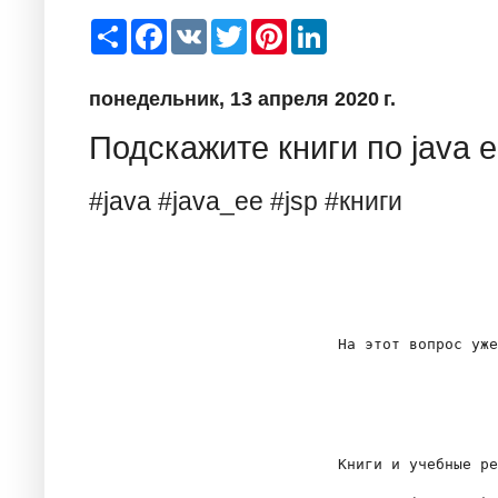
S
F
V
T
P
L
h
a
K
w
i
i
a
c
i
n
n
r
e
t
t
k
понедельник, 13 апреля 2020 г.
e
b
t
e
e
o
e
r
d
o
r
e
I
Подскажите книги по java e
k
s
n
t
#java #java_ee #jsp #книги
                            На этот вопрос уже
                            Книги и учебные ре