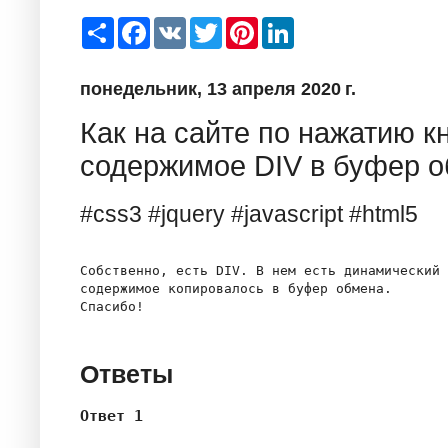
S
F
V
T
P
L
h
a
K
w
i
i
a
c
i
n
n
r
e
t
t
k
понедельник, 13 апреля 2020 г.
e
b
t
e
e
o
e
r
d
o
r
e
I
Как на сайте по нажатию к
k
s
n
t
содержимое DIV в буфер 
#css3 #jquery #javascript #html5
Собственно, есть DIV. В нем есть динамический 
содержимое копировалось в буфер обмена.

Ответы
Ответ 1