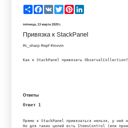
S
F
V
T
P
L
h
a
K
w
i
i
a
c
i
n
n
r
e
t
t
k
пятница, 13 марта 2020 г.
e
b
t
e
e
o
e
r
d
Привязка к StackPanel
o
r
e
I
k
s
n
t
#c_sharp #wpf #mvvm
Как к StackPanel привязать ObservalCollection?
Ответы
Ответ 1
Прямо к StackPanel привязаться нельзя, у неё н
Но для таких целей есть ItemsControl (или прои