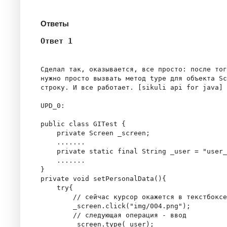
Ответы
Ответ 1
Сделал так, оказывается, все просто: после тог
нужно просто вызвать метод type для объекта Sc
строку. И все работает. [sikuli api for java]

UPD_0:

public class GITest {

    private Screen _screen;

    .......

    private static final String _user = "user_
    .......

}

private void setPersonalData(){

    try{

        // сейчас курсор окажется в текстбоксе

        _screen.click("img/004.png");

        // следующая операция - ввод

        _screen.type(_user);
