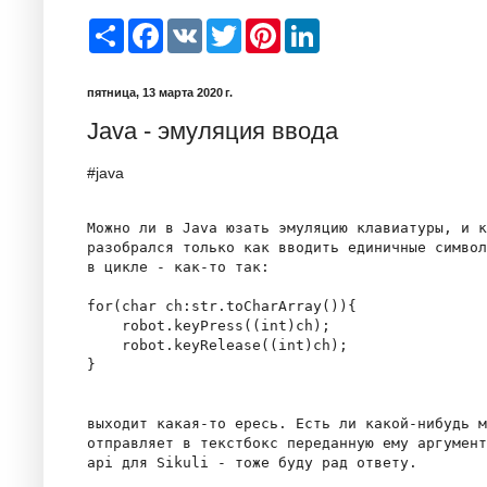
S
F
V
T
P
L
h
a
K
w
i
i
a
c
i
n
n
r
e
t
t
k
пятница, 13 марта 2020 г.
e
b
t
e
e
o
e
r
d
Java - эмуляция ввода
o
r
e
I
k
s
n
t
#java
Можно ли в Java юзать эмуляцию клавиатуры, и к
разобрался только как вводить единичные символ
в цикле - как-то так:

for(char ch:str.toCharArray()){

    robot.keyPress((int)ch);

    robot.keyRelease((int)ch);

}

выходит какая-то ересь. Есть ли какой-нибудь м
отправляет в текстбокс переданную ему аргумент
api для Sikuli - тоже буду рад ответу.
