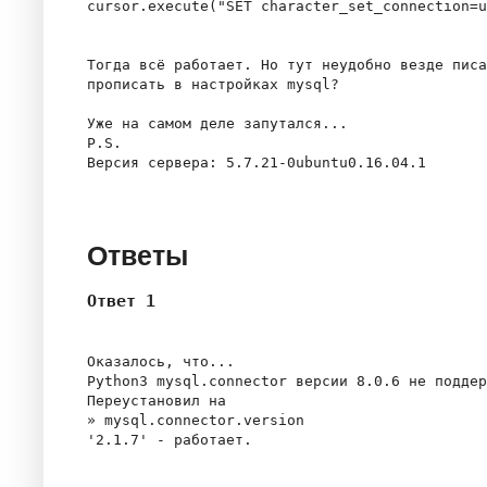
cursor.execute("SET character_set_connection=u
Тогда всё работает. Но тут неудобно везде писа
прописать в настройках mysql?

Уже на самом деле запутался...

P.S.

Версия сервера: 5.7.21-0ubuntu0.16.04.1 

Ответы
Ответ 1
Оказалось, что...

Python3 mysql.connector версии 8.0.6 не поддер
Переустановил на

» mysql.connector.version
