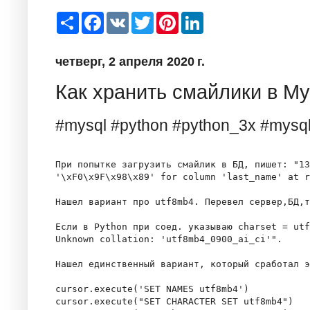
S
F
V
T
P
L
h
a
K
w
i
i
a
c
i
n
n
r
e
t
t
k
четверг, 2 апреля 2020 г.
e
b
t
e
e
o
e
r
d
o
r
e
I
Как хранить смайлики в M
k
s
n
t
#mysql #python #python_3x #mysq
При попытке загрузить смайлик в БД, пишет: "13
'\xF0\x9F\x98\x89' for column 'last_name' at r
Нашел вариант про utf8mb4. Перевел сервер,БД,т
Если в Python при соед. указываю charset = utf
Unknown collation: 'utf8mb4_0900_ai_ci'".

Нашел единственный вариант, который сработал э
cursor.execute('SET NAMES utf8mb4')

cursor.execute("SET CHARACTER SET utf8mb4")
