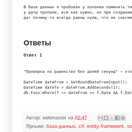
В базе данных я пробовал у колонки поменять ти
у даты пропали, всё как нужно, но при создании
дат почему-то всегда равны нулю, что не совсем
Ответы
Ответ 1
"Проверка на равенство без долей секунд" — это
DateTime dateFrom = GetRoundDateFromInput();

DateTime dateTo = dateFrom.AddSeconds(1);

Автор:
webmaster
на
02:47
Ярлыки:
база-данных
,
c#
,
entity-framework
,
so