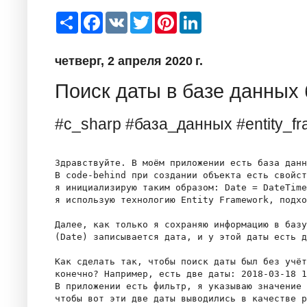
S
F
V
T
P
L
h
a
K
w
i
i
a
c
i
n
n
r
e
t
t
k
четверг, 2 апреля 2020 г.
e
b
t
e
e
o
e
r
d
o
r
e
I
Поиск даты в базе данных 
k
s
n
t
#c_sharp #база_данных #entity_f
Здравствуйте. В моём приложении есть база данн
В code-behind при создании объекта есть свойст
я инициализирую таким образом: Date = DateTime
я использую технологию Entity Framework, подхо
Далее, как только я сохраняю информацию в базу
(Date) записывается дата, и у этой даты есть д
Как сделать так, чтобы поиск даты был без учёт
конечно? Например, есть две даты: 2018-03-18 1
В приложении есть фильтр, я указываю значение 
чтобы вот эти две даты выводились в качестве р