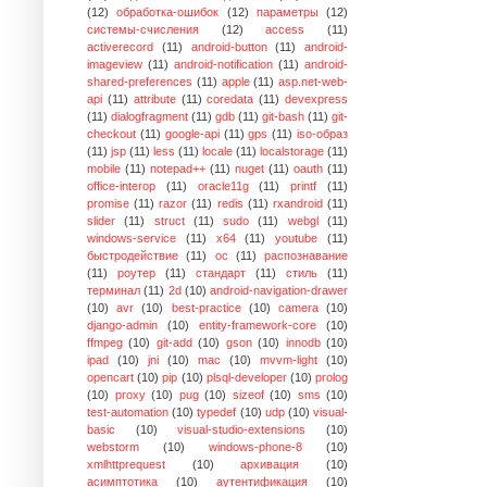
(12)
обработка-ошибок
(12)
параметры
(12)
системы-счисления
(12)
access
(11)
activerecord
(11)
android-button
(11)
android-
imageview
(11)
android-notification
(11)
android-
shared-preferences
(11)
apple
(11)
asp.net-web-
api
(11)
attribute
(11)
coredata
(11)
devexpress
(11)
dialogfragment
(11)
gdb
(11)
git-bash
(11)
git-
checkout
(11)
google-api
(11)
gps
(11)
iso-образ
(11)
jsp
(11)
less
(11)
locale
(11)
localstorage
(11)
mobile
(11)
notepad++
(11)
nuget
(11)
oauth
(11)
office-interop
(11)
oracle11g
(11)
printf
(11)
promise
(11)
razor
(11)
redis
(11)
rxandroid
(11)
slider
(11)
struct
(11)
sudo
(11)
webgl
(11)
windows-service
(11)
x64
(11)
youtube
(11)
быстродействие
(11)
ос
(11)
распознавание
(11)
роутер
(11)
стандарт
(11)
стиль
(11)
терминал
(11)
2d
(10)
android-navigation-drawer
(10)
avr
(10)
best-practice
(10)
camera
(10)
django-admin
(10)
entity-framework-core
(10)
ffmpeg
(10)
git-add
(10)
gson
(10)
innodb
(10)
ipad
(10)
jni
(10)
mac
(10)
mvvm-light
(10)
opencart
(10)
pip
(10)
plsql-developer
(10)
prolog
(10)
proxy
(10)
pug
(10)
sizeof
(10)
sms
(10)
test-automation
(10)
typedef
(10)
udp
(10)
visual-
basic
(10)
visual-studio-extensions
(10)
webstorm
(10)
windows-phone-8
(10)
xmlhttprequest
(10)
архивация
(10)
асимптотика
(10)
аутентификация
(10)