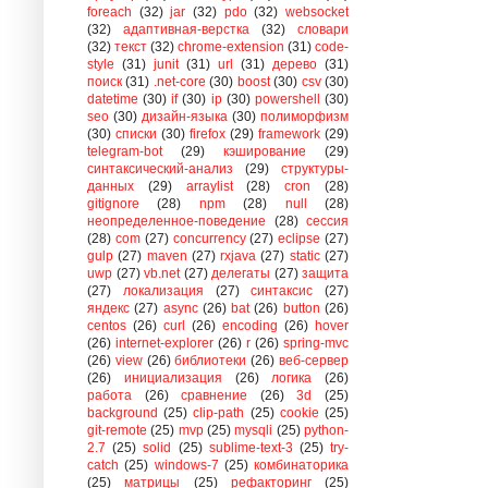
foreach
(32)
jar
(32)
pdo
(32)
websocket
(32)
адаптивная-верстка
(32)
словари
(32)
текст
(32)
chrome-extension
(31)
code-
style
(31)
junit
(31)
url
(31)
дерево
(31)
поиск
(31)
.net-core
(30)
boost
(30)
csv
(30)
datetime
(30)
if
(30)
ip
(30)
powershell
(30)
seo
(30)
дизайн-языка
(30)
полиморфизм
(30)
списки
(30)
firefox
(29)
framework
(29)
telegram-bot
(29)
кэширование
(29)
синтаксический-анализ
(29)
структуры-
данных
(29)
arraylist
(28)
cron
(28)
gitignore
(28)
npm
(28)
null
(28)
неопределенное-поведение
(28)
сессия
(28)
com
(27)
concurrency
(27)
eclipse
(27)
gulp
(27)
maven
(27)
rxjava
(27)
static
(27)
uwp
(27)
vb.net
(27)
делегаты
(27)
защита
(27)
локализация
(27)
синтаксис
(27)
яндекс
(27)
async
(26)
bat
(26)
button
(26)
centos
(26)
curl
(26)
encoding
(26)
hover
(26)
internet-explorer
(26)
r
(26)
spring-mvc
(26)
view
(26)
библиотеки
(26)
веб-сервер
(26)
инициализация
(26)
логика
(26)
работа
(26)
сравнение
(26)
3d
(25)
background
(25)
clip-path
(25)
cookie
(25)
git-remote
(25)
mvp
(25)
mysqli
(25)
python-
2.7
(25)
solid
(25)
sublime-text-3
(25)
try-
catch
(25)
windows-7
(25)
комбинаторика
(25)
матрицы
(25)
рефакторинг
(25)