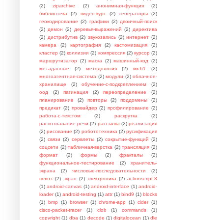
(2)
ziparchive
(2)
анонимная-функция
(2)
библиотека
(2)
видео-курс
(2)
генераторы
(2)
геокодирование
(2)
графики
(2)
двоичный-поиск
(2)
демон
(2)
деревья-выражений
(2)
директива
(2)
дистрибутив
(2)
звукозапись
(2)
интернет
(2)
камера
(2)
картография
(2)
кастомизация
(2)
кластер
(2)
коллизии
(2)
компрессия
(2)
курсор
(2)
маршрутизатор
(2)
маска
(2)
машинный-код
(2)
метаданные
(2)
методология
(2)
мк-61
(2)
многоагентная-система
(2)
модули
(2)
облачное-
хранилище
(2)
обучение-с-подкреплением
(2)
оод
(2)
пагинация
(2)
переопределение
(2)
планирование
(2)
повторы
(2)
поддомены
(2)
предикат
(2)
провайдер
(2)
профилирование
(2)
работа-с-текстом
(2)
раскрутка
(2)
распознавание-речи
(2)
рассылка
(2)
реализация
(2)
рисование
(2)
робототехника
(2)
русификация
(2)
связи
(2)
сервлеты
(2)
сокрытие-функций
(2)
соцсети
(2)
табличная-верстка
(2)
трансляция
(2)
формат
(2)
формы
(2)
фракталы
(2)
функциональное-тестирование
(2)
хранитель-
экрана
(2)
числовые-последовательности
(2)
шлюз
(2)
экран
(2)
электроника
(2)
actionscript-3
(1)
android-canvas
(1)
android-interface
(1)
android-
loader
(1)
android-testing
(1)
attr
(1)
bind9
(1)
blocks
(1)
bmp
(1)
browser
(1)
chrome-app
(1)
cider
(1)
cisco-packet-tracer
(1)
clob
(1)
commands
(1)
copyright
(1)
dba
(1)
decode
(1)
digitalocean
(1)
dle