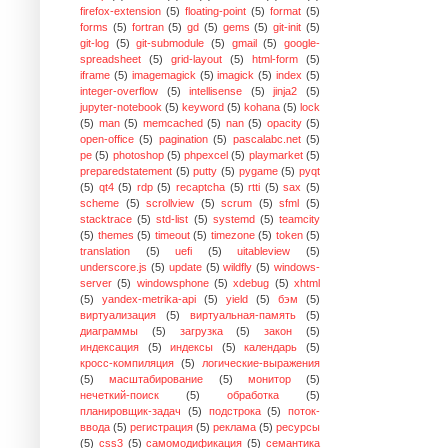
firefox-extension
(5)
floating-point
(5)
format
(5)
forms
(5)
fortran
(5)
gd
(5)
gems
(5)
git-init
(5)
git-log
(5)
git-submodule
(5)
gmail
(5)
google-
spreadsheet
(5)
grid-layout
(5)
html-form
(5)
iframe
(5)
imagemagick
(5)
imagick
(5)
index
(5)
integer-overflow
(5)
intellisense
(5)
jinja2
(5)
jupyter-notebook
(5)
keyword
(5)
kohana
(5)
lock
(5)
man
(5)
memcached
(5)
nan
(5)
opacity
(5)
open-office
(5)
pagination
(5)
pascalabc.net
(5)
pe
(5)
photoshop
(5)
phpexcel
(5)
playmarket
(5)
preparedstatement
(5)
putty
(5)
pygame
(5)
pyqt
(5)
qt4
(5)
rdp
(5)
recaptcha
(5)
rtti
(5)
sax
(5)
scheme
(5)
scrollview
(5)
scrum
(5)
sfml
(5)
stacktrace
(5)
std-list
(5)
systemd
(5)
teamcity
(5)
themes
(5)
timeout
(5)
timezone
(5)
token
(5)
translation
(5)
uefi
(5)
uitableview
(5)
underscore.js
(5)
update
(5)
wildfly
(5)
windows-
server
(5)
windowsphone
(5)
xdebug
(5)
xhtml
(5)
yandex-metrika-api
(5)
yield
(5)
бэм
(5)
виртуализация
(5)
виртуальная-память
(5)
диаграммы
(5)
загрузка
(5)
закон
(5)
индексация
(5)
индексы
(5)
календарь
(5)
кросс-компиляция
(5)
логические-выражения
(5)
масштабирование
(5)
монитор
(5)
нечеткий-поиск
(5)
обработка
(5)
планировщик-задач
(5)
подстрока
(5)
поток-
ввода
(5)
регистрация
(5)
реклама
(5)
ресурсы
(5)
сss3
(5)
самомодификация
(5)
семантика