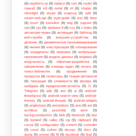
(6)
raspberry-pi
(6)
replace
(6)
root
(6)
router
(6)
rxjava2
(6)
sdl
(6)
serial
(6)
sh
(6)
shader
(6)
silverlight
(6)
skype
(6)
snapsvg
(6)
split
(6)
steam-web-api
(6)
style-guide
(6)
text
(6)
timer
(6)
touch
(6)
transition
(6)
twig
(6)
vagrant
(6)
vpn
(6)
vps
(6)
windows-8
(6)
xss
(6)
z-index
(6)
авторские-права
(6)
активация
(6)
байткод
(6)
веб-служба
(6)
внешние-устройства
(6)
деление
(6)
динамическое-программирование
(6)
иконки
(6)
кластеризация
(6)
клонирование
(6)
координаты
(6)
линковка
(6)
мобильные-
приложения
(6)
модель-данных
(6)
модемы
(6)
модульность
(6)
обратная-разработка
(6)
оформление
(6)
очередь-задач
(6)
печать
(6)
поиск-библиотек
(6)
продвижение
(6)
прокрутка
(6)
селекторы
(6)
теория-автоматов
(6)
типизация
(6)
уязвимости
(6)
физика
(6)
шейдеры
(6)
юридические-аспекты
(6)
7z
(5)
Telegram
(5)
adb
(5)
aes
(5)
ai
(5)
android-
linearlayout
(5)
android-search-view
(5)
android-
themes
(5)
android-threads
(5)
android-widgets
(5)
anglesharp
(5)
annotations
(5)
ansi
(5)
ant
(5)
archlinux
(5)
assembly
(5)
atom
(5)
backgroundworker
(5)
blob
(5)
bluetooth
(5)
blur
(5)
borland
(5)
calloc
(5)
cgi
(5)
clipboard
(5)
cocoa
(5)
configuration
(5)
content
(5)
controller
(5)
count
(5)
cython
(5)
devops
(5)
docx
(5)
dump
(5)
emmet
(5)
f#
(5)
facebook
(5)
final
(5)