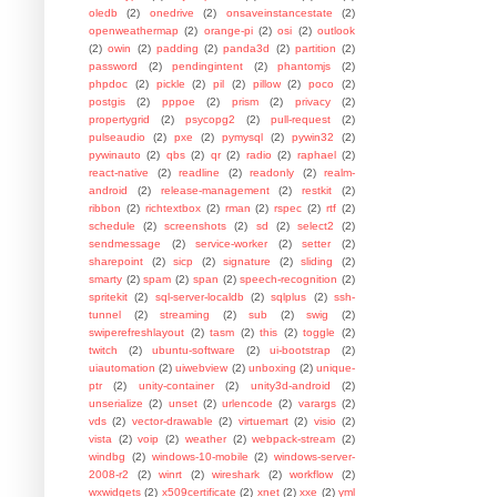
oledb
(2)
onedrive
(2)
onsaveinstancestate
(2)
openweathermap
(2)
orange-pi
(2)
osi
(2)
outlook
(2)
owin
(2)
padding
(2)
panda3d
(2)
partition
(2)
password
(2)
pendingintent
(2)
phantomjs
(2)
phpdoc
(2)
pickle
(2)
pil
(2)
pillow
(2)
poco
(2)
postgis
(2)
pppoe
(2)
prism
(2)
privacy
(2)
propertygrid
(2)
psycopg2
(2)
pull-request
(2)
pulseaudio
(2)
pxe
(2)
pymysql
(2)
pywin32
(2)
pywinauto
(2)
qbs
(2)
qr
(2)
radio
(2)
raphael
(2)
react-native
(2)
readline
(2)
readonly
(2)
realm-
android
(2)
release-management
(2)
restkit
(2)
ribbon
(2)
richtextbox
(2)
rman
(2)
rspec
(2)
rtf
(2)
schedule
(2)
screenshots
(2)
sd
(2)
select2
(2)
sendmessage
(2)
service-worker
(2)
setter
(2)
sharepoint
(2)
sicp
(2)
signature
(2)
sliding
(2)
smarty
(2)
spam
(2)
span
(2)
speech-recognition
(2)
spritekit
(2)
sql-server-localdb
(2)
sqlplus
(2)
ssh-
tunnel
(2)
streaming
(2)
sub
(2)
swig
(2)
swiperefreshlayout
(2)
tasm
(2)
this
(2)
toggle
(2)
twitch
(2)
ubuntu-software
(2)
ui-bootstrap
(2)
uiautomation
(2)
uiwebview
(2)
unboxing
(2)
unique-
ptr
(2)
unity-container
(2)
unity3d-android
(2)
unserialize
(2)
unset
(2)
urlencode
(2)
varargs
(2)
vds
(2)
vector-drawable
(2)
virtuemart
(2)
visio
(2)
vista
(2)
voip
(2)
weather
(2)
webpack-stream
(2)
windbg
(2)
windows-10-mobile
(2)
windows-server-
2008-r2
(2)
winrt
(2)
wireshark
(2)
workflow
(2)
wxwidgets
(2)
x509certificate
(2)
xnet
(2)
xxe
(2)
yml