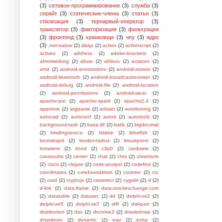
(3)
сетевое-программирование
(3)
служба
(3)
спрайт
(3)
статические-члены
(3)
статьи
(3)
стилизация
(3)
тернарный-оператор
(3)
транслятор
(3)
факторизация
(3)
фильтрация
(3)
фронтенд
(3)
хранилище
(3)
чпу
(3)
ядро
(3)
.net-native
(2)
abap
(2)
action
(2)
actionscript
(2)
activex
(2)
address
(2)
adobe-brackets
(2)
afnetworking
(2)
allure
(2)
altlinux
(2)
amazon
(2)
amd
(2)
android-annotations
(2)
android-assets
(2)
android-bluetooth
(2)
android-broadcastreceiver
(2)
android-debug
(2)
android-file
(2)
android-location
(2)
android-permissions
(2)
android-wear
(2)
apache-poi
(2)
apache-spark
(2)
apache2.4
(2)
appstore
(2)
argparse
(2)
artisan
(2)
autoboxing
(2)
autocad
(2)
autoconf
(2)
autoit
(2)
autotools
(2)
background-task
(2)
bass.dll
(2)
batik
(2)
bigdecimal
(2)
bindingsource
(2)
bitsize
(2)
blowfish
(2)
bootstrap4
(2)
border-radius
(2)
breakpoint
(2)
browsers
(2)
bsod
(2)
c3p0
(2)
cardview
(2)
cassandra
(2)
center
(2)
chat
(2)
chm
(2)
chromium
(2)
cisco
(2)
clojure
(2)
code-analyst
(2)
codefirst
(2)
coordinates
(2)
corefoundation
(2)
counter
(2)
crc
(2)
crud
(2)
cryptojs
(2)
cssselect
(2)
cygwin
(2)
d
(2)
d-link
(2)
data.frame
(2)
data.stackexchange.com
(2)
datatable
(2)
datavec
(2)
dd
(2)
delphi-xe2
(2)
delphi-xe5
(2)
delphi-xe7
(2)
diff
(2)
diskpart
(2)
distribution
(2)
doc
(2)
doctrine2
(2)
drawbitmap
(2)
dropdown
(2)
dynamic
(2)
eav
(2)
echo
(2)