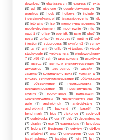
download
(8)
elasticsearch
(8)
express
(8)
extjs
(8)
gdi
(8)
git-clone
(8)
google-play-console
(8)
graphics
(8)
hook
(8)
hotkeys
(8)
include
(8)
inversion-of-control
(8)
javascript-events
(8)
jdk
(8)
jetbrains
(8)
lisp
(8)
memory-management
(8)
mobile-development
(8)
mod-rewrite
(8)
ntfs
(8)
oauth2
(8)
office
(8)
openjdk
(8)
pcre
(8)
php7
(8)
posix
(8)
qt-faq
(8)
resources
(8)
runtime
(8)
sql-
injection
(8)
subprocess
(8)
symfony2
(8)
sympy
(8)
tar
(8)
uml
(8)
urllib
(8)
virtualbox
(8)
visual-
studio-code
(8)
web-camera
(8)
windows-phone-
7
(8)
x86
(8)
zsh
(8)
атомарность
(8)
атрибуты
(8)
вывод
(8)
вычислительная-геометрия
(8)
декоратор
(8)
деструктор
(8)
дизайн
(8)
замена
(8)
командная-строка
(8)
константа
(8)
множественное-наследование
(8)
обфускация
(8)
объединение
(8)
перекодировка
(8)
позиционирование
(8)
простые-числа
(8)
сжатие
(8)
теория-типов
(8)
транзакции
(8)
хранение-данных
(8)
численные-методы
(8)
agile
(7)
android-ndk
(7)
android-style
(7)
android-xml
(7)
backend
(7)
base64
(7)
benchmark
(7)
bios
(7)
clickonce
(7)
code-golf
(7)
codeblocks
(7)
csrf
(7)
deb
(7)
dependencies
(7)
display
(7)
exe
(7)
expressions
(7)
fancybox
(7)
fedora
(7)
filestream
(7)
getview
(7)
git-flow
(7)
gitlab-ci
(7)
gnu
(7)
gnu-screen
(7)
gpu
(7)
java-hashmap
(7)
javadoc
(7)
join
(7)
lan
(7)