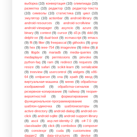
выборка
(10)
конвертация
(10)
олимпиада
(10)
разметка
(10)
редактор
(10)
редактор-текста
(10)
символы
(10)
статистика
(10)
цикл
(10)
эмулятор
(10)
actionbar
(9)
android-library
(9)
android-resources
(9)
android-scrollview
(9)
android-viewpager
(9)
asyncio
(9)
azure
(9)
binary
(9)
context
(9)
cursor
(9)
d3.js
(9)
ddd
(9)
delphi-xe
(9)
dual-boot
(9)
ecmascript
(9)
emacs
(9)
fft
(9)
filter
(9)
freepascal
(9)
githooks
(9)
grep
(9)
hex
(9)
ieee-754
(9)
imageview
(9)
inline
(9)
jit
(9)
libgdx
(9)
mariadb
(9)
media-queries
(9)
mediaplayer
(9)
permissions
(9)
pinvoke
(9)
python-faq
(9)
ram
(9)
redirect
(9)
requests
(9)
resize
(9)
safari
(9)
scikit-learn
(9)
serializable
(9)
treeview
(9)
usercontrol
(9)
widgets
(9)
x86-
64
(9)
xmlparser
(9)
xna
(9)
xpath
(9)
ввод
(9)
виртуальная-машина
(9)
меню
(9)
обработка-
изображений
(9)
обработка-сигналов
(9)
резервное-копирование
(9)
таймер
(9)
теория-
вероятностей
(9)
форматирование
(9)
функциональное-программирование
(9)
шаблон-одиночка
(9)
шаблонизаторы
(9)
active-directory
(8)
android-dialog
(8)
android-on-
click
(8)
android-sqlite
(8)
android-support-library
(8)
ascii
(8)
asp.net-identity-2
(8)
c#-7.0
(8)
classloader
(8)
click
(8)
combobox
(8)
composer
(8)
constexpr
(8)
cuda
(8)
customview
(8)
dagger2
(8)
data-structures
(8)
devise
(8)