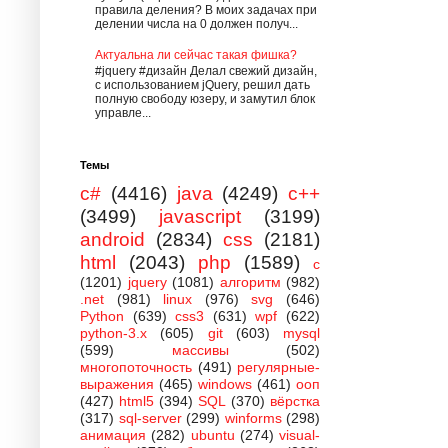
правила деления? В моих задачах при
делении числа на 0 должен получ...
Актуальна ли сейчас такая фишка?
#jquery #дизайн Делал свежий дизайн,
с использованием jQuery, решил дать
полную свободу юзеру, и замутил блок
управле...
Темы
c#
(4416)
java
(4249)
c++
(3499)
javascript
(3199)
android
(2834)
css
(2181)
html
(2043)
php
(1589)
c
(1201)
jquery
(1081)
алгоритм
(982)
.net
(981)
linux
(976)
svg
(646)
Python
(639)
css3
(631)
wpf
(622)
python-3.x
(605)
git
(603)
mysql
(599)
массивы
(502)
многопоточность
(491)
регулярные-
выражения
(465)
windows
(461)
ооп
(427)
html5
(394)
SQL
(370)
вёрстка
(317)
sql-server
(299)
winforms
(298)
анимация
(282)
ubuntu
(274)
visual-