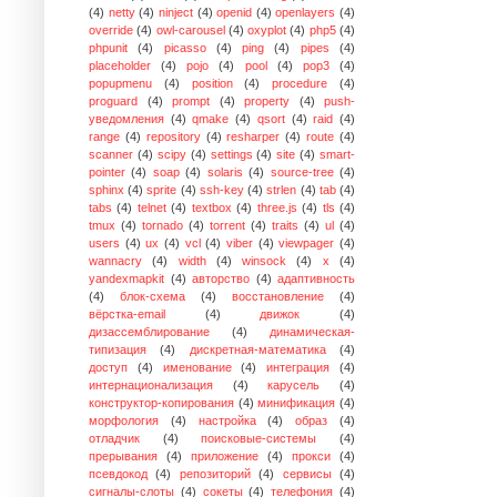
(4)
netty
(4)
ninject
(4)
openid
(4)
openlayers
(4)
override
(4)
owl-carousel
(4)
oxyplot
(4)
php5
(4)
phpunit
(4)
picasso
(4)
ping
(4)
pipes
(4)
placeholder
(4)
pojo
(4)
pool
(4)
pop3
(4)
popupmenu
(4)
position
(4)
procedure
(4)
proguard
(4)
prompt
(4)
property
(4)
push-
уведомления
(4)
qmake
(4)
qsort
(4)
raid
(4)
range
(4)
repository
(4)
resharper
(4)
route
(4)
scanner
(4)
scipy
(4)
settings
(4)
site
(4)
smart-
pointer
(4)
soap
(4)
solaris
(4)
source-tree
(4)
sphinx
(4)
sprite
(4)
ssh-key
(4)
strlen
(4)
tab
(4)
tabs
(4)
telnet
(4)
textbox
(4)
three.js
(4)
tls
(4)
tmux
(4)
tornado
(4)
torrent
(4)
traits
(4)
ul
(4)
users
(4)
ux
(4)
vcl
(4)
viber
(4)
viewpager
(4)
wannacry
(4)
width
(4)
winsock
(4)
x
(4)
yandexmapkit
(4)
авторство
(4)
адаптивность
(4)
блок-схема
(4)
восстановление
(4)
вёрстка-email
(4)
движок
(4)
дизассемблирование
(4)
динамическая-
типизация
(4)
дискретная-математика
(4)
доступ
(4)
именование
(4)
интеграция
(4)
интернационализация
(4)
карусель
(4)
конструктор-копирования
(4)
минификация
(4)
морфология
(4)
настройка
(4)
образ
(4)
отладчик
(4)
поисковые-системы
(4)
прерывания
(4)
приложение
(4)
прокси
(4)
псевдокод
(4)
репозиторий
(4)
сервисы
(4)
сигналы-слоты
(4)
сокеты
(4)
телефония
(4)