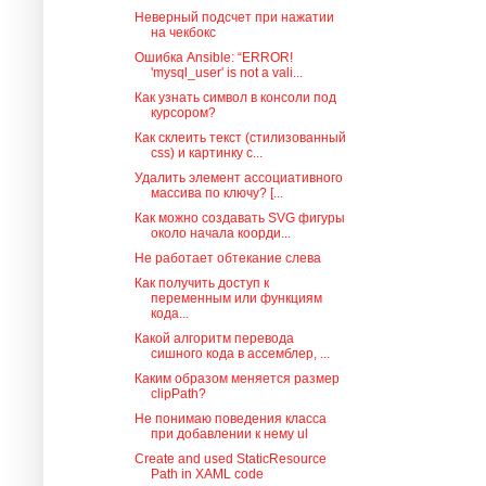
Неверный подсчет при нажатии
на чекбокс
Ошибка Ansible: “ERROR!
'mysql_user' is not a vali...
Как узнать символ в консоли под
курсором?
Как склеить текст (стилизованный
css) и картинку с...
Удалить элемент ассоциативного
массива по ключу? [...
Как можно создавать SVG фигуры
около начала коорди...
Не работает обтекание слева
Как получить доступ к
переменным или функциям
кода...
Какой алгоритм перевода
сишного кода в ассемблер, ...
Каким образом меняется размер
clipPath?
Не понимаю поведения класса
при добавлении к нему ul
Create and used StaticResource
Path in XAML code