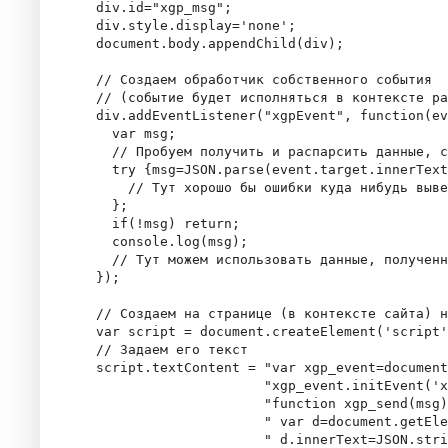
  div.id="xgp_msg";

  div.style.display='none';

  document.body.appendChild(div);

  // Создаем обработчик собственного события

  // (событие будет исполняться в контексте ра
  div.addEventListener("xgpEvent", function(ev
    var msg;

    // Пробуем получить и распарсить данные, с
    try {msg=JSON.parse(event.target.innerText
      // Тут хорошо бы ошибки куда нибудь выве
    };

    if(!msg) return;

    console.log(msg);

    // Тут можем использовать данные, полученн
  });

  // Создаем на странице (в контексте сайта) н
  var script = document.createElement('script'
  // Задаем его текст

  script.textContent = "var xgp_event=document
                       "xgp_event.initEvent('x
                       "function xgp_send(msg)
                       " var d=document.getEle
                       " d.innerText=JSON.stri