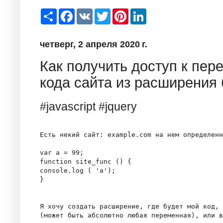
S
F
V
T
P
L
h
a
K
w
i
i
a
c
i
n
n
r
e
t
t
k
четверг, 2 апреля 2020 г.
e
b
t
e
e
o
e
r
d
o
r
e
I
Как получить доступ к пе
k
s
n
t
кода сайта из расширения
#javascript #jquery
Есть некий сайт: example.com на нем определенн
var a = 99;

function site_func () {

console.log ( 'a');

}

Я хочу создать расширение, где будет мой код, 
(может быть абсолютно любая переменная), или в