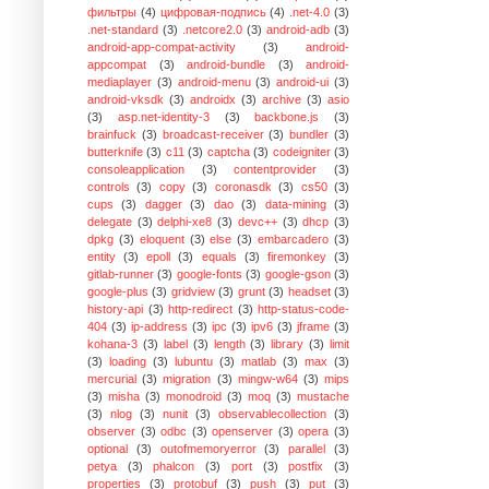
фильтры
(4)
цифровая-подпись
(4)
.net-4.0
(3)
.net-standard
(3)
.netcore2.0
(3)
android-adb
(3)
android-app-compat-activity
(3)
android-
appcompat
(3)
android-bundle
(3)
android-
mediaplayer
(3)
android-menu
(3)
android-ui
(3)
android-vksdk
(3)
androidx
(3)
archive
(3)
asio
(3)
asp.net-identity-3
(3)
backbone.js
(3)
brainfuck
(3)
broadcast-receiver
(3)
bundler
(3)
butterknife
(3)
c11
(3)
captcha
(3)
codeigniter
(3)
consoleapplication
(3)
contentprovider
(3)
controls
(3)
copy
(3)
coronasdk
(3)
cs50
(3)
cups
(3)
dagger
(3)
dao
(3)
data-mining
(3)
delegate
(3)
delphi-xe8
(3)
devc++
(3)
dhcp
(3)
dpkg
(3)
eloquent
(3)
else
(3)
embarcadero
(3)
entity
(3)
epoll
(3)
equals
(3)
firemonkey
(3)
gitlab-runner
(3)
google-fonts
(3)
google-gson
(3)
google-plus
(3)
gridview
(3)
grunt
(3)
headset
(3)
history-api
(3)
http-redirect
(3)
http-status-code-
404
(3)
ip-address
(3)
ipc
(3)
ipv6
(3)
jframe
(3)
kohana-3
(3)
label
(3)
length
(3)
library
(3)
limit
(3)
loading
(3)
lubuntu
(3)
matlab
(3)
max
(3)
mercurial
(3)
migration
(3)
mingw-w64
(3)
mips
(3)
misha
(3)
monodroid
(3)
moq
(3)
mustache
(3)
nlog
(3)
nunit
(3)
observablecollection
(3)
observer
(3)
odbc
(3)
openserver
(3)
opera
(3)
optional
(3)
outofmemoryerror
(3)
parallel
(3)
petya
(3)
phalcon
(3)
port
(3)
postfix
(3)
properties
(3)
protobuf
(3)
push
(3)
put
(3)