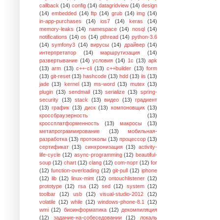
callback
(14)
config
(14)
datagridview
(14)
design
(14)
embedded
(14)
ftp
(14)
grub
(14)
img
(14)
in-app-purchases
(14)
ios7
(14)
keras
(14)
memory-leaks
(14)
namespace
(14)
nosql
(14)
notifications
(14)
os
(14)
pthread
(14)
python-3.6
(14)
symfony3
(14)
вирусы
(14)
драйвер
(14)
интерпретатор
(14)
маршрутизация
(14)
развертывание
(14)
условия
(14)
1с
(13)
apk
(13)
arm
(13)
c++-cli
(13)
c++builder
(13)
form
(13)
git-reset
(13)
hashcode
(13)
hdd
(13)
iis
(13)
jade
(13)
kernel
(13)
ms-word
(13)
mutex
(13)
plugin
(13)
sendmail
(13)
serialize
(13)
spring-
security
(13)
stack
(13)
видео
(13)
градиент
(13)
график
(13)
диск
(13)
компоновщик
(13)
кроссбраузерность
(13)
кроссплатформенность
(13)
макросы
(13)
метапрограммирование
(13)
мобильная-
разработка
(13)
протоколы
(13)
процессор
(13)
сертификат
(13)
синхронизация
(13)
activity-
life-cycle
(12)
async-programming
(12)
beautiful-
soup
(12)
chart
(12)
clang
(12)
com-порт
(12)
for
(12)
function-overloading
(12)
git-pull
(12)
iphone
(12)
lib
(12)
linux-mint
(12)
ontouchlistener
(12)
prototype
(12)
rsa
(12)
sed
(12)
system
(12)
toolbar
(12)
usb
(12)
visual-studio-2012
(12)
volatile
(12)
while
(12)
windows-phone-8.1
(12)
wmi
(12)
биоинформатика
(12)
декомпиляция
(12)
задание-на-собеседовании
(12)
локаль