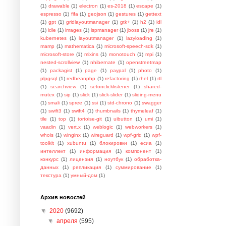
(1)
drawable
(1)
electron
(1)
es-2018
(1)
escape
(1)
espresso
(1)
fifa
(1)
geojson
(1)
gestures
(1)
gettext
(1)
gpt
(1)
gridlayoutmanager
(1)
gtk+
(1)
h2
(1)
idl
(1)
idle
(1)
images
(1)
ispmanager
(1)
jboss
(1)
jre
(1)
kubernetes
(1)
layoutmanager
(1)
lazyloading
(1)
mamp
(1)
mathematica
(1)
microsoft-speech-sdk
(1)
microsoft-store
(1)
mixins
(1)
monotouch
(1)
mpi
(1)
nested-scrollview
(1)
nhibernate
(1)
openstreetmap
(1)
packagist
(1)
page
(1)
paypal
(1)
photo
(1)
plpgsql
(1)
redbeanphp
(1)
refactoring
(1)
rhel
(1)
rtl
(1)
searchview
(1)
setonclicklistener
(1)
shared-
mutex
(1)
sip
(1)
slick
(1)
slick-slider
(1)
sliding-menu
(1)
smali
(1)
spree
(1)
ssi
(1)
std-chrono
(1)
swagger
(1)
swift3
(1)
swift4
(1)
thumbnails
(1)
thymeleaf
(1)
tile
(1)
top
(1)
tortoise-git
(1)
uibutton
(1)
umi
(1)
vaadin
(1)
vert.x
(1)
weblogic
(1)
webworkers
(1)
whois
(1)
winginx
(1)
wireguard
(1)
wpf-grid
(1)
wpf-
toolkit
(1)
xubuntu
(1)
блокировки
(1)
есиа
(1)
интеллект
(1)
информация
(1)
компонент
(1)
конкурс
(1)
лицензия
(1)
ноутбук
(1)
обработка-
данных
(1)
репликация
(1)
суммирование
(1)
текстура
(1)
умный-дом
(1)
Архив новостей
▼
2020
(9692)
▼
апреля
(595)