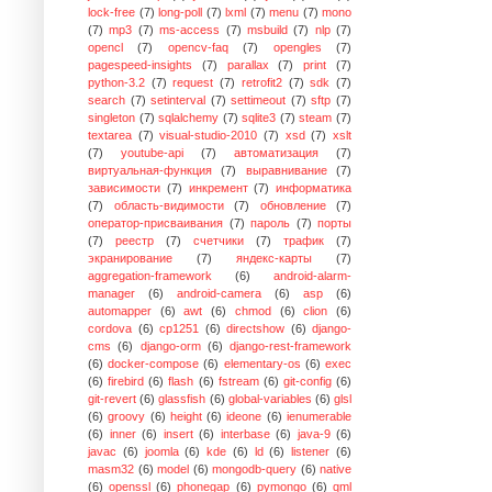
lock-free
(7)
long-poll
(7)
lxml
(7)
menu
(7)
mono
(7)
mp3
(7)
ms-access
(7)
msbuild
(7)
nlp
(7)
opencl
(7)
opencv-faq
(7)
opengles
(7)
pagespeed-insights
(7)
parallax
(7)
print
(7)
python-3.2
(7)
request
(7)
retrofit2
(7)
sdk
(7)
search
(7)
setinterval
(7)
settimeout
(7)
sftp
(7)
singleton
(7)
sqlalchemy
(7)
sqlite3
(7)
steam
(7)
textarea
(7)
visual-studio-2010
(7)
xsd
(7)
xslt
(7)
youtube-api
(7)
автоматизация
(7)
виртуальная-функция
(7)
выравнивание
(7)
зависимости
(7)
инкремент
(7)
информатика
(7)
область-видимости
(7)
обновление
(7)
оператор-присваивания
(7)
пароль
(7)
порты
(7)
реестр
(7)
счетчики
(7)
трафик
(7)
экранирование
(7)
яндекс-карты
(7)
aggregation-framework
(6)
android-alarm-
manager
(6)
android-camera
(6)
asp
(6)
automapper
(6)
awt
(6)
chmod
(6)
clion
(6)
cordova
(6)
cp1251
(6)
directshow
(6)
django-
cms
(6)
django-orm
(6)
django-rest-framework
(6)
docker-compose
(6)
elementary-os
(6)
exec
(6)
firebird
(6)
flash
(6)
fstream
(6)
git-config
(6)
git-revert
(6)
glassfish
(6)
global-variables
(6)
glsl
(6)
groovy
(6)
height
(6)
ideone
(6)
ienumerable
(6)
inner
(6)
insert
(6)
interbase
(6)
java-9
(6)
javac
(6)
joomla
(6)
kde
(6)
ld
(6)
listener
(6)
masm32
(6)
model
(6)
mongodb-query
(6)
native
(6)
openssl
(6)
phonegap
(6)
pymongo
(6)
qml