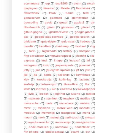
ecommerce
(2)
erp
(2)
esp8266
(2)
event
(2)
excel-
формулы
(2)
filewriter
(2)
filezilla
(2)
flashvideo
(2)
framework7
(2)
fstab
(2)
future
(2)
fxml
(2)
gameserver
(2)
gearman
(2)
genymotion
(2)
geocoding
(2)
geoip
(2)
getter
(2)
ggplot2
(2)
git-
filter-branch
(2)
git-rm
(2)
git-status
(2)
git-svn
(2)
github-pages
(2)
glsurfaceview
(2)
google-places-
api
(2)
google-play-services
(2)
google-search
(2)
gridpane
(2)
gulp-rigger
(2)
gulp-sass
(2)
hadoop
(2)
handle
(2)
handlers
(2)
hashmap
(2)
hashset
(2)
hg
(2)
hide
(2)
highcharts
(2)
history
(2)
hotspot
(2)
http-заголовки
(2)
httpwebrequest
(2)
ifconfig
(2)
iis-
express
(2)
imei
(2)
in-app
(2)
indexof
(2)
ini
(2)
instagram
(2)
ionic
(2)
jasperreports
(2)
javamail
(2)
jetty
(2)
jms
(2)
jquery-file-upload
(2)
jsf
(2)
jssc
(2)
jstl
(2)
jta
(2)
jtable
(2)
kali-linux
(2)
keyframes
(2)
kivy
(2)
knockoutjs
(2)
kotlin-faq
(2)
lazarus
(2)
leafletjs
(2)
letsencrypt
(2)
libre-office
(2)
like
(2)
limits
(2)
linq2sql
(2)
live
(2)
livedata
(2)
livewallpaper
(2)
llvm
(2)
lodash
(2)
log4net
(2)
lucene
(2)
mail.ru
(2)
malware
(2)
manifest
(2)
mapbox
(2)
mediatr
(2)
memcache
(2)
meta
(2)
metaclass
(2)
meteor
(2)
mime
(2)
mipmaps
(2)
mobile-web
(2)
mockito
(2)
modbus
(2)
momentjs
(2)
mongoose
(2)
monit
(2)
mount
(2)
moxy
(2)
mstest
(2)
multi-touch
(2)
myisam
(2)
mysqlconnector
(2)
nativescript
(2)
navigationbar
(2)
node-modules
(2)
notebook
(2)
nsubstitute
(2)
nth-of-type
(2)
object-pascal
(2)
ocaml
(2)
ocr
(2)