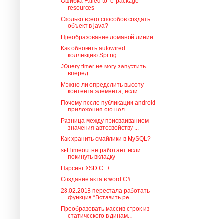
Ошибка Failed to re-package
resources
Сколько всего способов создать
объект в java?
Преобразование ломаной линии
Как обновить autowired
коллекцию Spring
JQuery timer не могу запустить
вперед
Можно ли определить высоту
контента элемента, если...
Почему после публикации android
приложения его нел...
Разница между присваиванием
значения автосвойству ...
Как хранить смайлики в MySQL?
setTimeout не работает если
покинуть вкладку
Парсинг XSD С++
Создание акта в word C#
28.02.2018 перестала работать
функция “Вставить ре...
Преобразовать массив строк из
статического в динам...