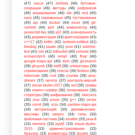
(47)
vue.js
(47)
lambda
(46)
битовые-
операции
(46)
методы
(46)
рефлексия
(46)
хеширование
(46)
ide
(45)
rest
(45)
sass
(45)
переменные
(45)
тестирование
(45)
api
(44)
docker
(44)
excel
(44)
git-
commit
(44)
perl
(44)
компилятор
(44)
javascript-faq
(43)
yii2
(43)
асинхронность
(43)
документация
(43)
криптография
(43)
c++17
(42)
kotlin
(42)
android-edittext
(41)
binding
(41)
javafx
(41)
post
(41)
sublime-
text
(41)
vim
(41)
bitbucket
(40)
console
(40)
ecmascript-6
(40)
email
(40)
float
(40)
google-maps-api
(40)
dom
(39)
git-branch
(39)
git-push
(39)
swift
(39)
операторы
(39)
соревнование
(39)
список
(39)
flexbox
(38)
hibernate
(38)
rust
(38)
ссылки
(38)
java-
stream
(37)
service
(37)
контроль-версий
(37)
visual-studio-2017
(36)
wcf
(36)
графы
(36)
клиент-сервер
(36)
логирование
(36)
структуры
(36)
шифрование
(36)
.htaccess
(35)
char
(35)
enum
(35)
g++
(35)
vector
(35)
const
(34)
scss
(34)
yandex-maps-api
(34)
авторизация
(34)
динамические-
массивы
(34)
запрос
(34)
типы
(34)
файловая-система
(34)
ansible
(33)
java-8
(33)
memory
(33)
pyqt5
(33)
visual-studio-
2015
(33)
администрирование
(33)
браузер
(33)
клавиатура
(33)
double
(32)