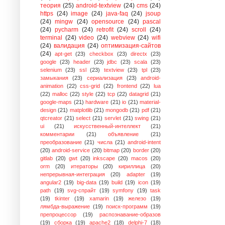
теория
(25)
android-textview
(24)
cms
(24)
https
(24)
image
(24)
java-faq
(24)
jsoup
(24)
mingw
(24)
opensource
(24)
pascal
(24)
pycharm
(24)
retrofit
(24)
scroll
(24)
terminal
(24)
video
(24)
webview
(24)
wifi
(24)
валидация
(24)
оптимизация-сайтов
(24)
apt-get
(23)
checkbox
(23)
directx
(23)
google
(23)
header
(23)
jdbc
(23)
scala
(23)
selenium
(23)
ssl
(23)
textview
(23)
tpl
(23)
замыкания
(23)
сериализация
(23)
android-
animation
(22)
css-grid
(22)
frontend
(22)
lua
(22)
malloc
(22)
style
(22)
tcp
(22)
datagrid
(21)
google-maps
(21)
hardware
(21)
io
(21)
material-
design
(21)
matplotlib
(21)
mongodb
(21)
pdf
(21)
qtcreator
(21)
select
(21)
servlet
(21)
swing
(21)
ui
(21)
искусственный-интеллект
(21)
комментарии
(21)
объявление
(21)
преобразование
(21)
числа
(21)
android-intent
(20)
android-service
(20)
bitmap
(20)
border
(20)
gitlab
(20)
gwt
(20)
inkscape
(20)
macos
(20)
orm
(20)
итераторы
(20)
кириллица
(20)
непрерывная-интеграция
(20)
adapter
(19)
angular2
(19)
big-data
(19)
build
(19)
icon
(19)
path
(19)
svg-спрайт
(19)
symfony
(19)
task
(19)
tkinter
(19)
xamarin
(19)
железо
(19)
лямбда-выражение
(19)
поиск-программ
(19)
препроцессор
(19)
распознавание-образов
(19)
сборка
(19)
apache2
(18)
delphi-7
(18)