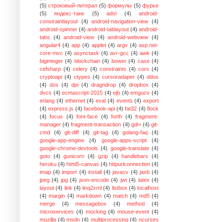
(5)
строковый-литерал
(5)
формулы
(5)
фурье
(5)
яндекс-танк
(5)
adsl
(4)
android-
constraintlayout
(4)
android-navigation-view
(4)
android-spinner
(4)
android-tablayout
(4)
android-
tabs
(4)
android-view
(4)
android-webview
(4)
angular4
(4)
app
(4)
applet
(4)
argv
(4)
asp.net-
core-mvc
(4)
asynctask
(4)
avr-gcc
(4)
awk
(4)
biginteger
(4)
blockchain
(4)
bower
(4)
case
(4)
cefsharp
(4)
celery
(4)
constraints
(4)
cors
(4)
cryptoapi
(4)
ctypes
(4)
cursoradaper
(4)
ddos
(4)
dos
(4)
dpi
(4)
dragndrop
(4)
dropbox
(4)
dvcs
(4)
ecmascript-2015
(4)
ejb
(4)
emgucv
(4)
erlang
(4)
ethernet
(4)
eval
(4)
events
(4)
export
(4)
express.js
(4)
facebook-api
(4)
fat32
(4)
flock
(4)
focus
(4)
font-face
(4)
forth
(4)
fragment-
manager
(4)
fragment-transaction
(4)
gdi+
(4)
git-
cmd
(4)
git-diff
(4)
git-tag
(4)
golang-faq
(4)
google-app-engine
(4)
google-apps-script
(4)
google-chrome-devtools
(4)
google-translate
(4)
goto
(4)
gunicorn
(4)
gzip
(4)
handlebars
(4)
heroku
(4)
html5-canvas
(4)
httpurlconnection
(4)
imap
(4)
import
(4)
install
(4)
javacv
(4)
jaxb
(4)
jpeg
(4)
jpg
(4)
json-encode
(4)
jwt
(4)
latex
(4)
layout
(4)
link
(4)
linq2xml
(4)
listbox
(4)
localhost
(4)
margin
(4)
markdown
(4)
match
(4)
md5
(4)
merge
(4)
messagebox
(4)
method
(4)
microservices
(4)
mocking
(4)
mouse-event
(4)
mozilla
(4)
msdn
(4)
multiprocessing
(4)
ncurses