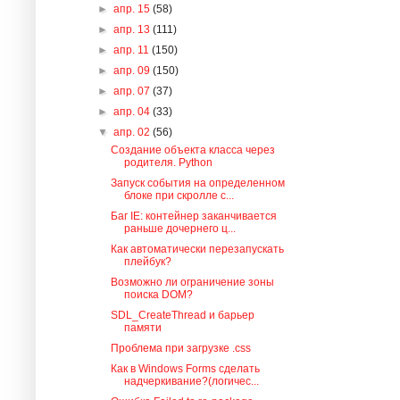
►
апр. 15
(58)
►
апр. 13
(111)
►
апр. 11
(150)
►
апр. 09
(150)
►
апр. 07
(37)
►
апр. 04
(33)
▼
апр. 02
(56)
Создание объекта класса через
родителя. Python
Запуск события на определенном
блоке при скролле с...
Баг IE: контейнер заканчивается
раньше дочернего ц...
Как автоматически перезапускать
плейбук?
Возможно ли ограничение зоны
поиска DOM?
SDL_CreateThread и барьер
памяти
Проблема при загрузке .css
Как в Windows Forms сделать
надчеркивание?(логичес...