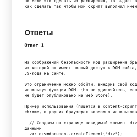
но если это сделать из расширения, то выдаст о
как сделать так чтобы мой скрипт выполнил имен
Ответы
Ответ 1
Из соображений безопасности код расширения бра
из которой он имеет полный доступ к DOM сайта,
JS-кода на сайте.

Это ограничение можно обойти, внедрив свой код
используя функции DOM. (Но не удивляйтесь, есл
не будет опубликовано на Web Store).

Пример использования (пишется в content-скрипт
chrome, в других браузерах возможно использова
  // Создаем на странице невидимый элемент div
данными

  var div=document.createElement("div");
