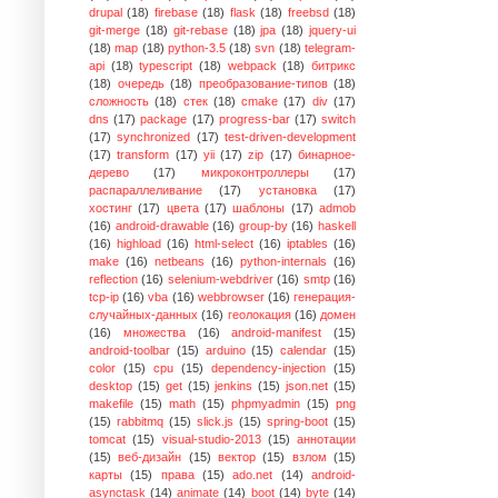
drupal
(18)
firebase
(18)
flask
(18)
freebsd
(18)
git-merge
(18)
git-rebase
(18)
jpa
(18)
jquery-ui
(18)
map
(18)
python-3.5
(18)
svn
(18)
telegram-
api
(18)
typescript
(18)
webpack
(18)
битрикс
(18)
очередь
(18)
преобразование-типов
(18)
сложность
(18)
стек
(18)
cmake
(17)
div
(17)
dns
(17)
package
(17)
progress-bar
(17)
switch
(17)
synchronized
(17)
test-driven-development
(17)
transform
(17)
yii
(17)
zip
(17)
бинарное-
дерево
(17)
микроконтроллеры
(17)
распараллеливание
(17)
установка
(17)
хостинг
(17)
цвета
(17)
шаблоны
(17)
admob
(16)
android-drawable
(16)
group-by
(16)
haskell
(16)
highload
(16)
html-select
(16)
iptables
(16)
make
(16)
netbeans
(16)
python-internals
(16)
reflection
(16)
selenium-webdriver
(16)
smtp
(16)
tcp-ip
(16)
vba
(16)
webbrowser
(16)
генерация-
случайных-данных
(16)
геолокация
(16)
домен
(16)
множества
(16)
android-manifest
(15)
android-toolbar
(15)
arduino
(15)
calendar
(15)
color
(15)
cpu
(15)
dependency-injection
(15)
desktop
(15)
get
(15)
jenkins
(15)
json.net
(15)
makefile
(15)
math
(15)
phpmyadmin
(15)
png
(15)
rabbitmq
(15)
slick.js
(15)
spring-boot
(15)
tomcat
(15)
visual-studio-2013
(15)
аннотации
(15)
веб-дизайн
(15)
вектор
(15)
взлом
(15)
карты
(15)
права
(15)
ado.net
(14)
android-
asynctask
(14)
animate
(14)
boot
(14)
byte
(14)