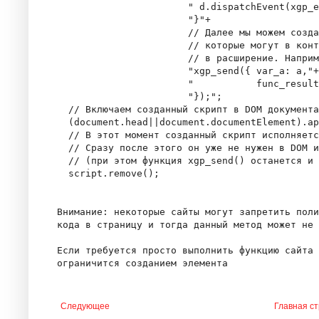
                       " d.dispatchEvent(xgp_e
                       "}"+

                       // Далее мы можем созда
                       // которые могут в конт
                       // в расширение. Наприм
                       "xgp_send({ var_a: a,"+

                       "           func_result
                       "});";

  // Включаем созданный скрипт в DOM документа

  (document.head||document.documentElement).ap
  // В этот момент созданный скрипт исполняетс
  // Сразу после этого он уже не нужен в DOM и
  // (при этом функция xgp_send() останется и 
  script.remove();

Внимание: некоторые сайты могут запретить поли
кода в страницу и тогда данный метод может не 
Если требуется просто выполнить функцию сайта 
ограничится созданием элемента 
Следующее
Главная с