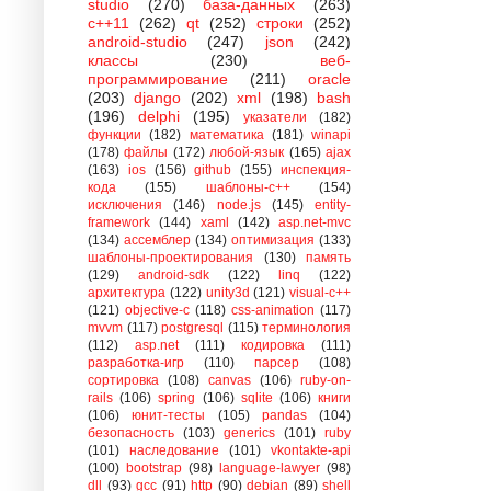
studio
(270)
база-данных
(263)
c++11
(262)
qt
(252)
строки
(252)
android-studio
(247)
json
(242)
классы
(230)
веб-
программирование
(211)
oracle
(203)
django
(202)
xml
(198)
bash
(196)
delphi
(195)
указатели
(182)
функции
(182)
математика
(181)
winapi
(178)
файлы
(172)
любой-язык
(165)
ajax
(163)
ios
(156)
github
(155)
инспекция-
кода
(155)
шаблоны-с++
(154)
исключения
(146)
node.js
(145)
entity-
framework
(144)
xaml
(142)
asp.net-mvc
(134)
ассемблер
(134)
оптимизация
(133)
шаблоны-проектирования
(130)
память
(129)
android-sdk
(122)
linq
(122)
архитектура
(122)
unity3d
(121)
visual-c++
(121)
objective-c
(118)
css-animation
(117)
mvvm
(117)
postgresql
(115)
терминология
(112)
asp.net
(111)
кодировка
(111)
разработка-игр
(110)
парсер
(108)
сортировка
(108)
canvas
(106)
ruby-on-
rails
(106)
spring
(106)
sqlite
(106)
книги
(106)
юнит-тесты
(105)
pandas
(104)
безопасность
(103)
generics
(101)
ruby
(101)
наследование
(101)
vkontakte-api
(100)
bootstrap
(98)
language-lawyer
(98)
dll
(93)
gcc
(91)
http
(90)
debian
(89)
shell