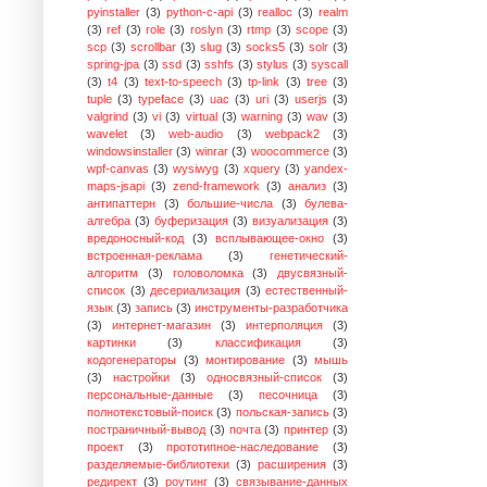
pyinstaller
(3)
python-c-api
(3)
realloc
(3)
realm
(3)
ref
(3)
role
(3)
roslyn
(3)
rtmp
(3)
scope
(3)
scp
(3)
scrollbar
(3)
slug
(3)
socks5
(3)
solr
(3)
spring-jpa
(3)
ssd
(3)
sshfs
(3)
stylus
(3)
syscall
(3)
t4
(3)
text-to-speech
(3)
tp-link
(3)
tree
(3)
tuple
(3)
typeface
(3)
uac
(3)
uri
(3)
userjs
(3)
valgrind
(3)
vi
(3)
virtual
(3)
warning
(3)
wav
(3)
wavelet
(3)
web-audio
(3)
webpack2
(3)
windowsinstaller
(3)
winrar
(3)
woocommerce
(3)
wpf-canvas
(3)
wysiwyg
(3)
xquery
(3)
yandex-
maps-jsapi
(3)
zend-framework
(3)
анализ
(3)
антипаттерн
(3)
большие-числа
(3)
булева-
алгебра
(3)
буферизация
(3)
визуализация
(3)
вредоносный-код
(3)
всплывающее-окно
(3)
встроенная-реклама
(3)
генетический-
алгоритм
(3)
головоломка
(3)
двусвязный-
список
(3)
десериализация
(3)
естественный-
язык
(3)
запись
(3)
инструменты-разработчика
(3)
интернет-магазин
(3)
интерполяция
(3)
картинки
(3)
классификация
(3)
кодогенераторы
(3)
монтирование
(3)
мышь
(3)
настройки
(3)
односвязный-список
(3)
персональные-данные
(3)
песочница
(3)
полнотекстовый-поиск
(3)
польская-запись
(3)
постраничный-вывод
(3)
почта
(3)
принтер
(3)
проект
(3)
прототипное-наследование
(3)
разделяемые-библиотеки
(3)
расширения
(3)
редирект
(3)
роутинг
(3)
связывание-данных