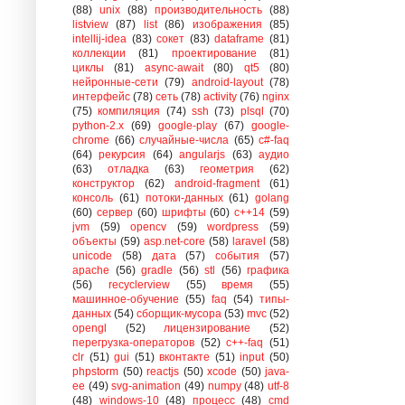
(88)
unix
(88)
производительность
(88)
listview
(87)
list
(86)
изображения
(85)
intellij-idea
(83)
сокет
(83)
dataframe
(81)
коллекции
(81)
проектирование
(81)
циклы
(81)
async-await
(80)
qt5
(80)
нейронные-сети
(79)
android-layout
(78)
интерфейс
(78)
сеть
(78)
activity
(76)
nginx
(75)
компиляция
(74)
ssh
(73)
plsql
(70)
python-2.x
(69)
google-play
(67)
google-
chrome
(66)
случайные-числа
(65)
c#-faq
(64)
рекурсия
(64)
angularjs
(63)
аудио
(63)
отладка
(63)
геометрия
(62)
конструктор
(62)
android-fragment
(61)
консоль
(61)
потоки-данных
(61)
golang
(60)
сервер
(60)
шрифты
(60)
c++14
(59)
jvm
(59)
opencv
(59)
wordpress
(59)
объекты
(59)
asp.net-core
(58)
laravel
(58)
unicode
(58)
дата
(57)
события
(57)
apache
(56)
gradle
(56)
stl
(56)
графика
(56)
recyclerview
(55)
время
(55)
машинное-обучение
(55)
faq
(54)
типы-
данных
(54)
сборщик-мусора
(53)
mvc
(52)
opengl
(52)
лицензирование
(52)
перегрузка-операторов
(52)
c++-faq
(51)
clr
(51)
gui
(51)
вконтакте
(51)
input
(50)
phpstorm
(50)
reactjs
(50)
xcode
(50)
java-
ee
(49)
svg-animation
(49)
numpy
(48)
utf-8
(48)
windows-10
(48)
процесс
(48)
cmd