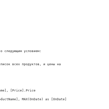
о следующим условием:

писок всех продуктов, и цены на

me], [Price].Price

ductName], MAX(OnDate) as [OnDate]
