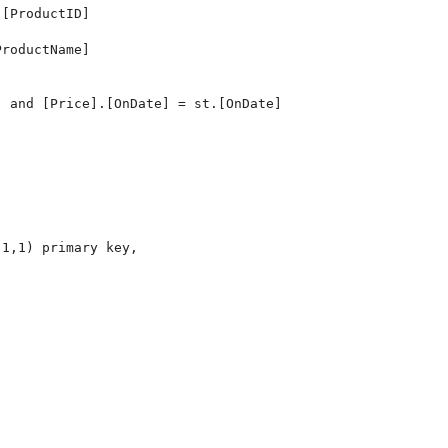
[ProductID]

roductName]

 and [Price].[OnDate] = st.[OnDate]

1,1) primary key,
