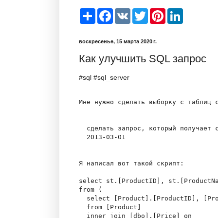
S
F
V
T
P
L
h
a
K
w
i
i
a
c
i
n
n
r
e
t
t
k
воскресенье, 15 марта 2020 г.
e
b
t
e
e
o
e
r
d
Как улучшить SQL запрос
o
r
e
I
k
s
n
t
#sql #sql_server
Мне нужно сделать выборку с таблиц с
  сделать запрос, который получает с
  2013-03-01

Я написал вот такой скрипт:

select st.[ProductID], st.[ProductNa
from (

  select [Product].[ProductID], [Pro
  from [Product]

  inner join [dbo].[Price] on
