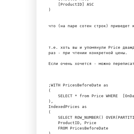
    [ProductID] ASC

)

что (на паре сотен строк) приведет к
т.е. хоть вы и упомянули Price дважд
раз - при чтении конкретной цены.

Если очень хочется - можно переписат
;WITH PricesBeforeDate as 

(

    SELECT * from Price WHERE  [OnDa
),

IndexedPrices as 

(

    SELECT ROW_NUMBER() OVER(PARTITI
    ProductID, Price

    FROM PricesBeforeDate

),
