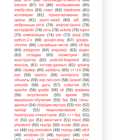
listview
(87)
list
(86)
изображения
(85)
intellij-idea
(83)
сокет
(83)
dataframe
(81)
коллекции
(81)
проектирование
(81)
циклы
(81)
async-await
(80)
qt5
(80)
нейронные-сети
(79)
android-layout
(78)
интерфейс
(78)
сеть
(78)
activity
(76)
nginx
(75)
компиляция
(74)
ssh
(73)
plsql
(70)
python-2.x
(69)
google-play
(67)
google-
chrome
(66)
случайные-числа
(65)
c#-faq
(64)
рекурсия
(64)
angularjs
(63)
аудио
(63)
отладка
(63)
геометрия
(62)
конструктор
(62)
android-fragment
(61)
консоль
(61)
потоки-данных
(61)
golang
(60)
сервер
(60)
шрифты
(60)
c++14
(59)
jvm
(59)
opencv
(59)
wordpress
(59)
объекты
(59)
asp.net-core
(58)
laravel
(58)
unicode
(58)
дата
(57)
события
(57)
apache
(56)
gradle
(56)
stl
(56)
графика
(56)
recyclerview
(55)
время
(55)
машинное-обучение
(55)
faq
(54)
типы-
данных
(54)
сборщик-мусора
(53)
mvc
(52)
opengl
(52)
лицензирование
(52)
перегрузка-операторов
(52)
c++-faq
(51)
clr
(51)
gui
(51)
вконтакте
(51)
input
(50)
phpstorm
(50)
reactjs
(50)
xcode
(50)
java-
ee
(49)
svg-animation
(49)
numpy
(48)
utf-8
(48)
windows-10
(48)
процесс
(48)
cmd
(47)
vue.js
(47)
lambda
(46)
битовые-