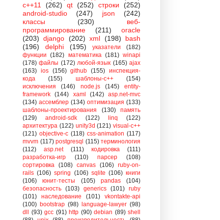
c++11
(262)
qt
(252)
строки
(252)
android-studio
(247)
json
(242)
классы
(230)
веб-
программирование
(211)
oracle
(203)
django
(202)
xml
(198)
bash
(196)
delphi
(195)
указатели
(182)
функции
(182)
математика
(181)
winapi
(178)
файлы
(172)
любой-язык
(165)
ajax
(163)
ios
(156)
github
(155)
инспекция-
кода
(155)
шаблоны-с++
(154)
исключения
(146)
node.js
(145)
entity-
framework
(144)
xaml
(142)
asp.net-mvc
(134)
ассемблер
(134)
оптимизация
(133)
шаблоны-проектирования
(130)
память
(129)
android-sdk
(122)
linq
(122)
архитектура
(122)
unity3d
(121)
visual-c++
(121)
objective-c
(118)
css-animation
(117)
mvvm
(117)
postgresql
(115)
терминология
(112)
asp.net
(111)
кодировка
(111)
разработка-игр
(110)
парсер
(108)
сортировка
(108)
canvas
(106)
ruby-on-
rails
(106)
spring
(106)
sqlite
(106)
книги
(106)
юнит-тесты
(105)
pandas
(104)
безопасность
(103)
generics
(101)
ruby
(101)
наследование
(101)
vkontakte-api
(100)
bootstrap
(98)
language-lawyer
(98)
dll
(93)
gcc
(91)
http
(90)
debian
(89)
shell
(88)
unix
(88)
производительность
(88)