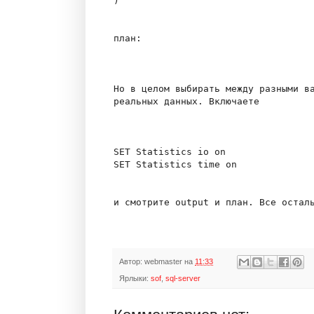
) 

план:

Но в целом выбирать между разными ва
реальных данных. Включаете 

SET Statistics io on 

SET Statistics time on 

Автор:
webmaster
на
11:33
Ярлыки:
sof
,
sql-server