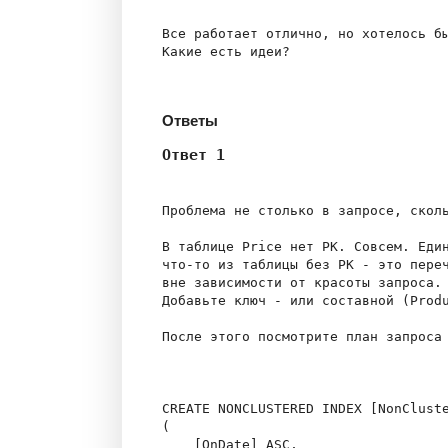
Все работает отлично, но хотелось бы
Какие есть идеи?

Ответы
Ответ 1
Проблема не столько в запросе, сколь
В таблице Price нет PK. Совсем. Един
что-то из таблицы без PK - это переч
вне зависимости от красоты запроса.

Добавьте ключ - или составной (Produ
После этого посмотрите план запроса 
CREATE NONCLUSTERED INDEX [NonCluste
(

    [OnDate] ASC,
