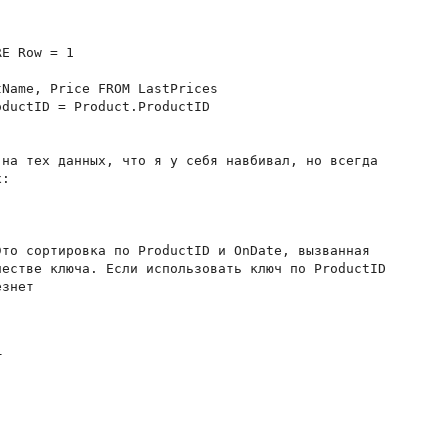
E Row = 1

Name, Price FROM LastPrices

ductID = Product.ProductID

на тех данных, что я у себя навбивал, но всегда

:

то сортировка по ProductID и OnDate, вызванная

естве ключа. Если использовать ключ по ProductID

знет


