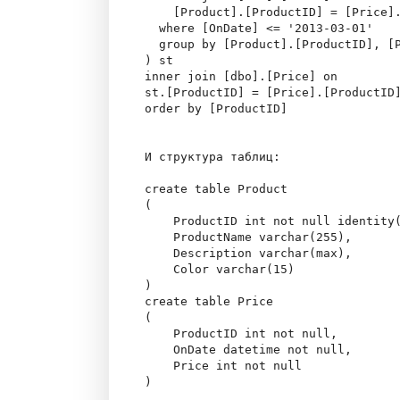
    [Product].[ProductID] = [Price].
  where [OnDate] <= '2013-03-01'

  group by [Product].[ProductID], [P
) st

inner join [dbo].[Price] on

st.[ProductID] = [Price].[ProductID]
order by [ProductID]

И структура таблиц:

create table Product

(

    ProductID int not null identity(
    ProductName varchar(255),

    Description varchar(max),

    Color varchar(15)

)

create table Price

(

    ProductID int not null,

    OnDate datetime not null,

    Price int not null

)
