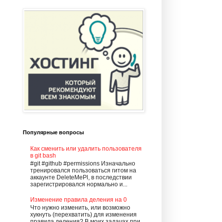
Популярные вопросы
Как сменить или удалить пользователя
в git bash
#git #github #permissions Изначально
тренировался пользоваться гитом на
аккаунте DeleteMePl, в последствии
зарегистрировался нормально и...
Изменение правила деления на 0
Что нужно изменить, или возможно
хукнуть (перехватить) для изменения
правила деления? В моих задачах при