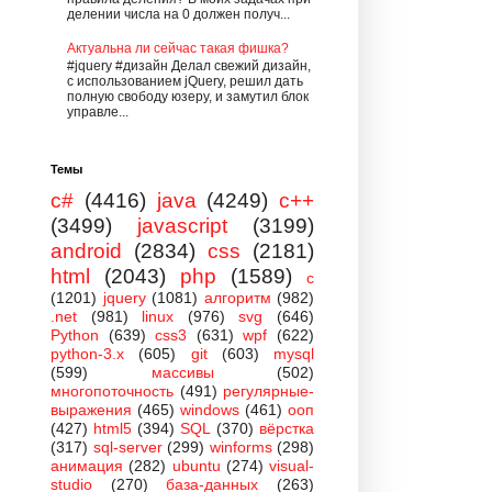
делении числа на 0 должен получ...
Актуальна ли сейчас такая фишка?
#jquery #дизайн Делал свежий дизайн,
с использованием jQuery, решил дать
полную свободу юзеру, и замутил блок
управле...
Темы
c#
(4416)
java
(4249)
c++
(3499)
javascript
(3199)
android
(2834)
css
(2181)
html
(2043)
php
(1589)
c
(1201)
jquery
(1081)
алгоритм
(982)
.net
(981)
linux
(976)
svg
(646)
Python
(639)
css3
(631)
wpf
(622)
python-3.x
(605)
git
(603)
mysql
(599)
массивы
(502)
многопоточность
(491)
регулярные-
выражения
(465)
windows
(461)
ооп
(427)
html5
(394)
SQL
(370)
вёрстка
(317)
sql-server
(299)
winforms
(298)
анимация
(282)
ubuntu
(274)
visual-
studio
(270)
база-данных
(263)