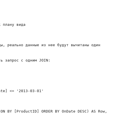
 плану вида 

ы, реально данные из нее будут вычитаны один

ь запрос с одним JOIN:

te] <= '2013-03-01'

ON BY [ProductID] ORDER BY OnDate DESC) AS Row, 
