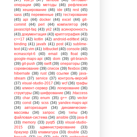
операции
(46)
методы
(46)
рефлексия
(46)
хеширование
(46)
ide
(45)
rest
(45)
sass
(45)
переменные
(45)
тестирование
(45)
api
(44)
docker
(44)
excel
(44)
git-
commit
(44)
perl
(44)
компилятор
(44)
javascript-faq
(43)
yii2
(43)
асинхронность
(43)
документация
(43)
криптография
(43)
c++17
(42)
kotlin
(42)
android-edittext
(41)
binding
(41)
javafx
(41)
post
(41)
sublime-
text
(41)
vim
(41)
bitbucket
(40)
console
(40)
ecmascript-6
(40)
email
(40)
float
(40)
google-maps-api
(40)
dom
(39)
git-branch
(39)
git-push
(39)
swift
(39)
операторы
(39)
соревнование
(39)
список
(39)
flexbox
(38)
hibernate
(38)
rust
(38)
ссылки
(38)
java-
stream
(37)
service
(37)
контроль-версий
(37)
visual-studio-2017
(36)
wcf
(36)
графы
(36)
клиент-сервер
(36)
логирование
(36)
структуры
(36)
шифрование
(36)
.htaccess
(35)
char
(35)
enum
(35)
g++
(35)
vector
(35)
const
(34)
scss
(34)
yandex-maps-api
(34)
авторизация
(34)
динамические-
массивы
(34)
запрос
(34)
типы
(34)
файловая-система
(34)
ansible
(33)
java-8
(33)
memory
(33)
pyqt5
(33)
visual-studio-
2015
(33)
администрирование
(33)
браузер
(33)
клавиатура
(33)
double
(32)
foreach
(32)
jar
(32)
pdo
(32)
websocket