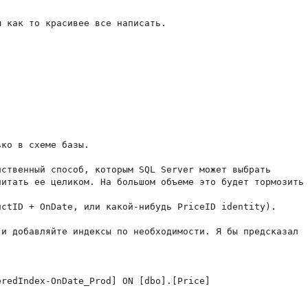
 как то красивее все написать.

ко в схеме базы.

ственный способ, которым SQL Server может выбрать

итать ее целиком. На большом объеме это будет тормозить

ctID + OnDate, или какой-нибудь PriceID identity).

и добавляйте индексы по необходимости. Я бы предсказал 

redIndex-OnDate_Prod] ON [dbo].[Price]
