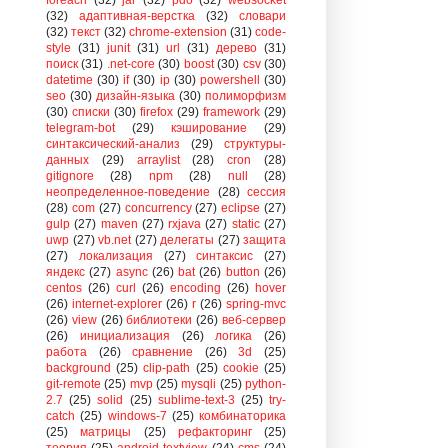
(32)
адаптивная-верстка
(32)
словари
(32)
текст
(32)
chrome-extension
(31)
code-
style
(31)
junit
(31)
url
(31)
дерево
(31)
поиск
(31)
.net-core
(30)
boost
(30)
csv
(30)
datetime
(30)
if
(30)
ip
(30)
powershell
(30)
seo
(30)
дизайн-языка
(30)
полиморфизм
(30)
списки
(30)
firefox
(29)
framework
(29)
telegram-bot
(29)
кэширование
(29)
синтаксический-анализ
(29)
структуры-
данных
(29)
arraylist
(28)
cron
(28)
gitignore
(28)
npm
(28)
null
(28)
неопределенное-поведение
(28)
сессия
(28)
com
(27)
concurrency
(27)
eclipse
(27)
gulp
(27)
maven
(27)
rxjava
(27)
static
(27)
uwp
(27)
vb.net
(27)
делегаты
(27)
защита
(27)
локализация
(27)
синтаксис
(27)
яндекс
(27)
async
(26)
bat
(26)
button
(26)
centos
(26)
curl
(26)
encoding
(26)
hover
(26)
internet-explorer
(26)
r
(26)
spring-mvc
(26)
view
(26)
библиотеки
(26)
веб-сервер
(26)
инициализация
(26)
логика
(26)
работа
(26)
сравнение
(26)
3d
(25)
background
(25)
clip-path
(25)
cookie
(25)
git-remote
(25)
mvp
(25)
mysqli
(25)
python-
2.7
(25)
solid
(25)
sublime-text-3
(25)
try-
catch
(25)
windows-7
(25)
комбинаторика
(25)
матрицы
(25)
рефакторинг
(25)
теория
(25)
android-textview
(24)
cms
(24)