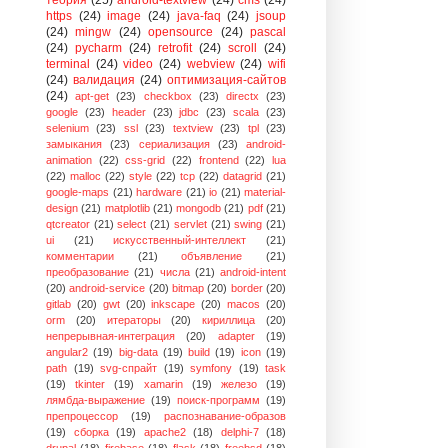
https
(24)
image
(24)
java-faq
(24)
jsoup
(24)
mingw
(24)
opensource
(24)
pascal
(24)
pycharm
(24)
retrofit
(24)
scroll
(24)
terminal
(24)
video
(24)
webview
(24)
wifi
(24)
валидация
(24)
оптимизация-сайтов
(24)
apt-get
(23)
checkbox
(23)
directx
(23)
google
(23)
header
(23)
jdbc
(23)
scala
(23)
selenium
(23)
ssl
(23)
textview
(23)
tpl
(23)
замыкания
(23)
сериализация
(23)
android-
animation
(22)
css-grid
(22)
frontend
(22)
lua
(22)
malloc
(22)
style
(22)
tcp
(22)
datagrid
(21)
google-maps
(21)
hardware
(21)
io
(21)
material-
design
(21)
matplotlib
(21)
mongodb
(21)
pdf
(21)
qtcreator
(21)
select
(21)
servlet
(21)
swing
(21)
ui
(21)
искусственный-интеллект
(21)
комментарии
(21)
объявление
(21)
преобразование
(21)
числа
(21)
android-intent
(20)
android-service
(20)
bitmap
(20)
border
(20)
gitlab
(20)
gwt
(20)
inkscape
(20)
macos
(20)
orm
(20)
итераторы
(20)
кириллица
(20)
непрерывная-интеграция
(20)
adapter
(19)
angular2
(19)
big-data
(19)
build
(19)
icon
(19)
path
(19)
svg-спрайт
(19)
symfony
(19)
task
(19)
tkinter
(19)
xamarin
(19)
железо
(19)
лямбда-выражение
(19)
поиск-программ
(19)
препроцессор
(19)
распознавание-образов
(19)
сборка
(19)
apache2
(18)
delphi-7
(18)
drupal
(18)
firebase
(18)
flask
(18)
freebsd
(18)