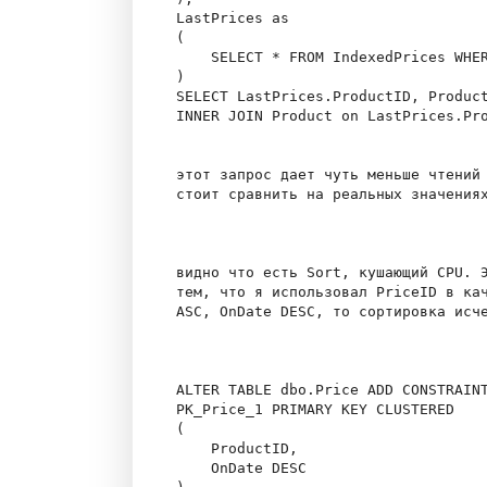
LastPrices as 

(

    SELECT * FROM IndexedPrices WHER
)

SELECT LastPrices.ProductID, Product
INNER JOIN Product on LastPrices.Pro
этот запрос дает чуть меньше чтений 
стоит сравнить на реальных значениях
видно что есть Sort, кушающий CPU. Э
тем, что я использовал PriceID в кач
ASC, OnDate DESC, то сортировка исче
ALTER TABLE dbo.Price ADD CONSTRAINT
PK_Price_1 PRIMARY KEY CLUSTERED 

(

    ProductID,

    OnDate DESC
