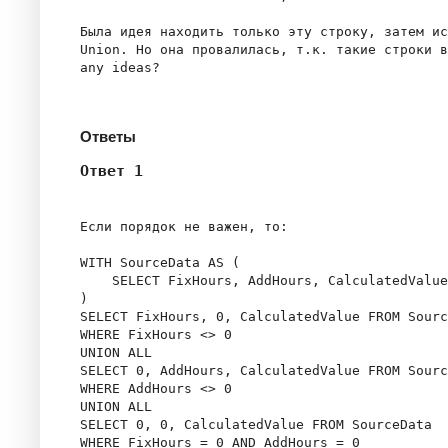
Была идея находить только эту строку, затем ис
Union. Но она провалилась, т.к. такие строки в
any ideas?

Ответы
Ответ 1
Если порядок не важен, то:

WITH SourceData AS (

    SELECT FixHours, AddHours, CalculatedValue
) 

SELECT FixHours, 0, CalculatedValue FROM Sourc
WHERE FixHours <> 0

UNION ALL 

SELECT 0, AddHours, CalculatedValue FROM Sourc
WHERE AddHours <> 0

UNION ALL 

SELECT 0, 0, CalculatedValue FROM SourceData

WHERE FixHours = 0 AND AddHours = 0
