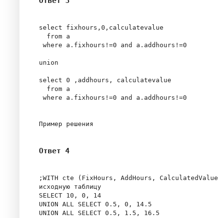
Ответ 3
select fixhours,0,calculatevalue

  from a 

 where a.fixhours!=0 and a.addhours!=0

union 

select 0 ,addhours, calculatevalue

  from a 

 where a.fixhours!=0 and a.addhours!=0

Ответ 4
;WITH cte (FixHours, AddHours, CalculatedValue
исходную таблицу

SELECT 10, 0, 14

UNION ALL SELECT 0.5, 0, 14.5

UNION ALL SELECT 0.5, 1.5, 16.5
