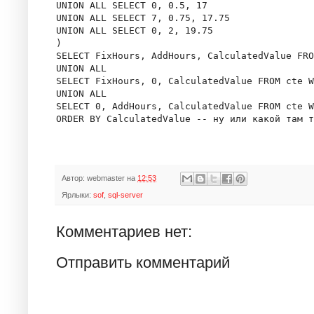
UNION ALL SELECT 0, 0.5, 17

UNION ALL SELECT 7, 0.75, 17.75

UNION ALL SELECT 0, 2, 19.75

)

SELECT FixHours, AddHours, CalculatedValue FRO
UNION ALL

SELECT FixHours, 0, CalculatedValue FROM cte W
UNION ALL 

SELECT 0, AddHours, CalculatedValue FROM cte W
Автор:
webmaster
на
12:53
Ярлыки:
sof
,
sql-server
Комментариев нет:
Отправить комментарий