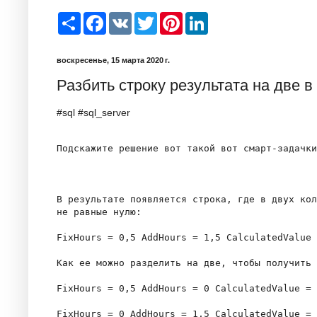
S
F
V
T
P
L
h
a
K
w
i
i
a
c
i
n
n
r
e
t
t
k
воскресенье, 15 марта 2020 г.
e
b
t
e
e
o
e
r
d
Разбить строку результата на две 
o
r
e
I
k
s
n
t
#sql #sql_server
Подскажите решение вот такой вот смарт-задачки
В результате появляется строка, где в двух кол
не равные нулю:

FixHours = 0,5 AddHours = 1,5 CalculatedValue 
Как ее можно разделить на две, чтобы получить 
FixHours = 0,5 AddHours = 0 CalculatedValue = 
FixHours = 0 AddHours = 1,5 CalculatedValue = 