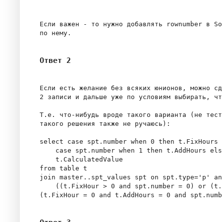
Если важен - то нужно добавлять rownumber в So
Ответ 2
Если есть желание без всяких юнионов, можно сд
2 записи и дальше уже по условиям выбирать, чт
Т.е. что-нибудь вроде такого варианта (не тест
такого решения также не ручаюсь):

select case spt.number when 0 then t.FixHours 
    case spt.number when 1 then t.AddHours els
    t.CalculatedValue

from table t

join master..spt_values spt on spt.type='p' an
    ((t.FixHour > 0 and spt.number = 0) or (t.