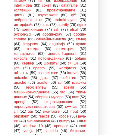
listview
(87)
list
(86)
изображения
(85)
intellij-idea
(83)
сокет
(83)
dataframe
(81)
коллекции
(81)
проектирование
(81)
циклы
(81)
async-await
(80)
qt5
(80)
нейронные-сети
(79)
android-layout
(78)
интерфейс
(78)
сеть
(78)
activity
(76)
nginx
(75)
компиляция
(74)
ssh
(73)
plsql
(70)
python-2.x
(69)
google-play
(67)
google-
chrome
(66)
случайные-числа
(65)
c#-faq
(64)
рекурсия
(64)
angularjs
(63)
аудио
(63)
отладка
(63)
геометрия
(62)
конструктор
(62)
android-fragment
(61)
консоль
(61)
потоки-данных
(61)
golang
(60)
сервер
(60)
шрифты
(60)
c++14
(59)
jvm
(59)
opencv
(59)
wordpress
(59)
объекты
(59)
asp.net-core
(58)
laravel
(58)
unicode
(58)
дата
(57)
события
(57)
apache
(56)
gradle
(56)
stl
(56)
графика
(56)
recyclerview
(55)
время
(55)
машинное-обучение
(55)
faq
(54)
типы-
данных
(54)
сборщик-мусора
(53)
mvc
(52)
opengl
(52)
лицензирование
(52)
перегрузка-операторов
(52)
c++-faq
(51)
clr
(51)
gui
(51)
вконтакте
(51)
input
(50)
phpstorm
(50)
reactjs
(50)
xcode
(50)
java-
ee
(49)
svg-animation
(49)
numpy
(48)
utf-8
(48)
windows-10
(48)
процесс
(48)
cmd
(47)
vue.js
(47)
lambda
(46)
битовые-