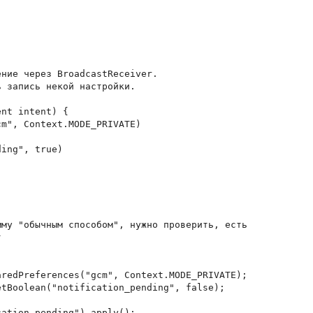
ние через BroadcastReceiver.

 запись некой настройки.

nt intent) {

m", Context.MODE_PRIVATE)

ing", true)

му "обычным способом", нужно проверить, есть

 

redPreferences("gcm", Context.MODE_PRIVATE);

tBoolean("notification_pending", false);

ation_pending").apply();
