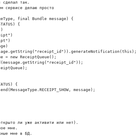
 сделал так.

м сервисе делаю просто

eType, final Bundle message) {

TATUS) {

)

ipt")

pt")

ge)

age.getString("receipt_id")).generateNotification(this);
e = new ReceiptQueue();

(message.getString("receipt_id"));

eiptQueue);

ATUS) {

end(MessageType.RECEIPT_SHOW, message);

ткрыто ли уже активити или нет).

ое мне. 

ные мне в БД. 
