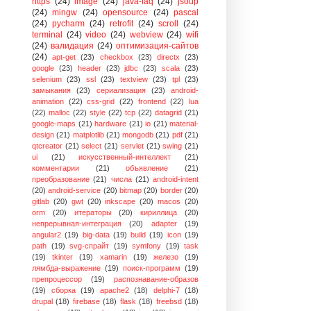
https
(24)
image
(24)
java-faq
(24)
jsoup
(24)
mingw
(24)
opensource
(24)
pascal
(24)
pycharm
(24)
retrofit
(24)
scroll
(24)
terminal
(24)
video
(24)
webview
(24)
wifi
(24)
валидация
(24)
оптимизация-сайтов
(24)
apt-get
(23)
checkbox
(23)
directx
(23)
google
(23)
header
(23)
jdbc
(23)
scala
(23)
selenium
(23)
ssl
(23)
textview
(23)
tpl
(23)
замыкания
(23)
сериализация
(23)
android-
animation
(22)
css-grid
(22)
frontend
(22)
lua
(22)
malloc
(22)
style
(22)
tcp
(22)
datagrid
(21)
google-maps
(21)
hardware
(21)
io
(21)
material-
design
(21)
matplotlib
(21)
mongodb
(21)
pdf
(21)
qtcreator
(21)
select
(21)
servlet
(21)
swing
(21)
ui
(21)
искусственный-интеллект
(21)
комментарии
(21)
объявление
(21)
преобразование
(21)
числа
(21)
android-intent
(20)
android-service
(20)
bitmap
(20)
border
(20)
gitlab
(20)
gwt
(20)
inkscape
(20)
macos
(20)
orm
(20)
итераторы
(20)
кириллица
(20)
непрерывная-интеграция
(20)
adapter
(19)
angular2
(19)
big-data
(19)
build
(19)
icon
(19)
path
(19)
svg-спрайт
(19)
symfony
(19)
task
(19)
tkinter
(19)
xamarin
(19)
железо
(19)
лямбда-выражение
(19)
поиск-программ
(19)
препроцессор
(19)
распознавание-образов
(19)
сборка
(19)
apache2
(18)
delphi-7
(18)
drupal
(18)
firebase
(18)
flask
(18)
freebsd
(18)