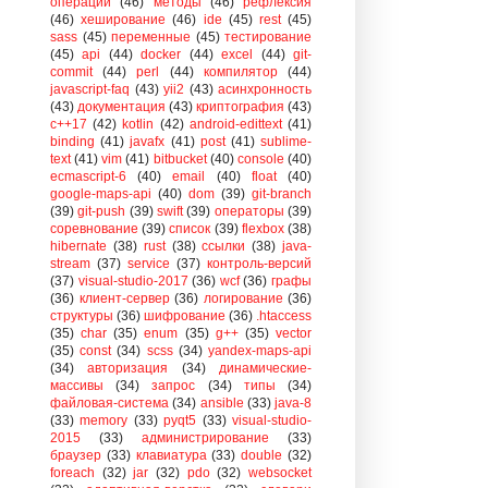
операции
(46)
методы
(46)
рефлексия
(46)
хеширование
(46)
ide
(45)
rest
(45)
sass
(45)
переменные
(45)
тестирование
(45)
api
(44)
docker
(44)
excel
(44)
git-
commit
(44)
perl
(44)
компилятор
(44)
javascript-faq
(43)
yii2
(43)
асинхронность
(43)
документация
(43)
криптография
(43)
c++17
(42)
kotlin
(42)
android-edittext
(41)
binding
(41)
javafx
(41)
post
(41)
sublime-
text
(41)
vim
(41)
bitbucket
(40)
console
(40)
ecmascript-6
(40)
email
(40)
float
(40)


google-maps-api
(40)
dom
(39)
git-branch
(39)
git-push
(39)
swift
(39)
операторы
(39)
соревнование
(39)
список
(39)
flexbox
(38)
hibernate
(38)
rust
(38)
ссылки
(38)
java-
stream
(37)
service
(37)
контроль-версий
(37)
visual-studio-2017
(36)
wcf
(36)
графы
(36)
клиент-сервер
(36)
логирование
(36)
структуры
(36)
шифрование
(36)
.htaccess
(35)
char
(35)
enum
(35)
g++
(35)
vector
(35)
const
(34)
scss
(34)
yandex-maps-api
(34)
авторизация
(34)
динамические-
массивы
(34)
запрос
(34)
типы
(34)
файловая-система
(34)
ansible
(33)
java-8
(33)
memory
(33)
pyqt5
(33)
visual-studio-
2015
(33)
администрирование
(33)
браузер
(33)
клавиатура
(33)
double
(32)
foreach
(32)
jar
(32)
pdo
(32)
websocket