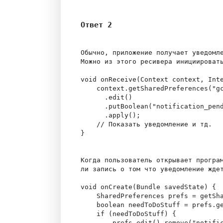
Ответ 2
Обычно, приложение получает уведомле
Можно из этого ресивера инициировать
void onReceive(Context context, Inte
    context.getSharedPreferences("gc
      .edit()

      .putBoolean("notification_pend
      .apply();

    // Показать уведомление и тд.

}

Когда пользователь открывает програм
ли запись о том что уведомление ждет
void onCreate(Bundle savedState) {

    SharedPreferences prefs = getSha
    boolean needToDoStuff = prefs.ge
    if (needToDoStuff) {

        prefs.edit().remove("notific