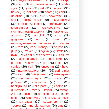
(32)
адаптивная-верстка
(32)
словари
(32)
текст
(32)
chrome-extension
(31)
code-
style
(31)
junit
(31)
url
(31)
дерево
(31)
поиск
(31)
.net-core
(30)
boost
(30)
csv
(30)
datetime
(30)
if
(30)
ip
(30)
powershell
(30)
seo
(30)
дизайн-языка
(30)
полиморфизм
(30)
списки
(30)
firefox
(29)
framework
(29)
telegram-bot
(29)
кэширование
(29)
синтаксический-анализ
(29)
структуры-
данных
(29)
arraylist
(28)
cron
(28)
gitignore
(28)
npm
(28)
null
(28)
неопределенное-поведение
(28)
сессия
(28)
com
(27)
concurrency
(27)
eclipse
(27)
gulp
(27)
maven
(27)
rxjava
(27)
static
(27)
uwp
(27)
vb.net
(27)
делегаты
(27)
защита
(27)
локализация
(27)
синтаксис
(27)
яндекс
(27)
async
(26)
bat
(26)
button
(26)
centos
(26)
curl
(26)
encoding
(26)
hover
(26)
internet-explorer
(26)
r
(26)
spring-mvc
(26)
view
(26)
библиотеки
(26)
веб-сервер
(26)
инициализация
(26)
логика
(26)
работа
(26)
сравнение
(26)
3d
(25)
background
(25)
clip-path
(25)
cookie
(25)
git-remote
(25)
mvp
(25)
mysqli
(25)
python-
2.7
(25)
solid
(25)
sublime-text-3
(25)
try-
catch
(25)
windows-7
(25)
комбинаторика
(25)
матрицы
(25)
рефакторинг
(25)
теория
(25)
android-textview
(24)
cms
(24)