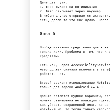
Дале два пути:

1. юзер тыкает на нотификацию

2. Юзер открывает через лаунчер

В любом случае открывается активити,
Ответ 5
Вообще штатными средствами для всех 
только хаки. Проблема в том, что к с
средствами.

Есть хак, через AccessibilityService
юзер должен сначала включить в телеф
работать нет.

Второй вариант использование Notific
только для версии Android >= 4.3

Дальше остаются нудные варианты, есл
момент размещения нотификации где-то
как убивать сохраненный флаг, когда 
нотификацию, то тогда только хардкор