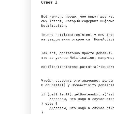
Ответ 1
Всё намного проще, чем пишут другие.
ему Intent, который содержит информа
Notification.

Intent notificationIntent = new Inte
на уведомлении откроется `HomeActivi
Так вот, достаточно просто добавить 
это запуск из Notification, например
notificationIntent.putExtra("isStart
Чтобы проверить это значение, делаем
В onCreate() у HomeActivity добавляе
if (getIntent().getBooleanExtra("isS
    //делаем, что надо в случае откр
} else {

    //делаем, что надо в случае откр