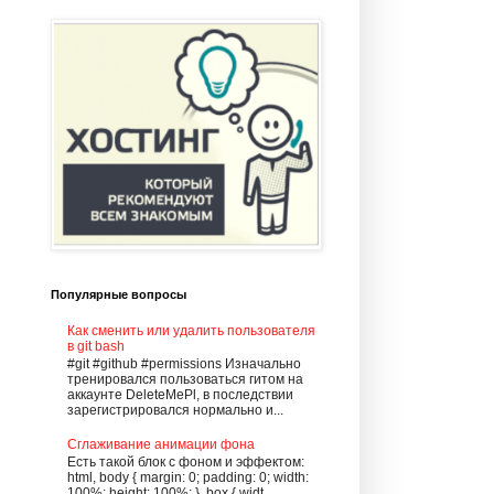
Популярные вопросы
Как сменить или удалить пользователя
в git bash
#git #github #permissions Изначально
тренировался пользоваться гитом на
аккаунте DeleteMePl, в последствии
зарегистрировался нормально и...
Сглаживание анимации фона
Есть такой блок с фоном и эффектом:
html, body { margin: 0; padding: 0; width:
100%; height: 100%; } .box { widt...