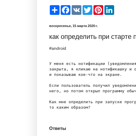
S
F
V
T
P
L
h
a
K
w
i
i
a
c
i
n
n
r
e
t
t
k
воскресенье, 15 марта 2020 г.
e
b
t
e
e
o
e
r
d
как определить при старте
o
r
e
I
k
s
n
t
#android
У меня есть нотификации (уведомления
закрыта, я кликаю на нотификашку и о
и показываю кое-что на экране.

Если пользователь получил уведомлени
него, но потом открыл программу обыч
Как мне определить при запуске прогр
то каким образом?

Ответы