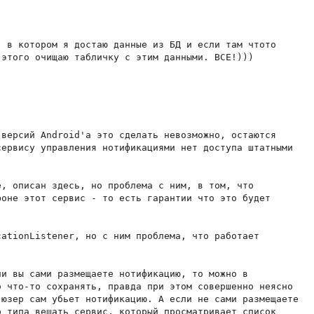
 в котором я достаю данные из БД и если там чтото

версий Android'а это сделать невозможно, остаются

ервису управления нотификациями нет доступа штатными

, описан здесь, но проблема с ним, в том, что

оне этот сервис - то есть гарантии что это будет

ationListener, но с ним проблема, что работает

и вы сами размещаете нотификацию, то можно в

 что-то сохранять, правда при этом совершенно неясно

юзер сам убьет нотификацию. А если не сами размещаете

 типа вешать сервис, который просматривает список
