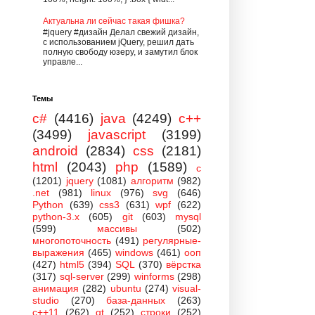
Актуальна ли сейчас такая фишка?
#jquery #дизайн Делал свежий дизайн,
с использованием jQuery, решил дать
полную свободу юзеру, и замутил блок
управле...
Темы
c#
(4416)
java
(4249)
c++
(3499)
javascript
(3199)
android
(2834)
css
(2181)
html
(2043)
php
(1589)
c
(1201)
jquery
(1081)
алгоритм
(982)
.net
(981)
linux
(976)
svg
(646)
Python
(639)
css3
(631)
wpf
(622)
python-3.x
(605)
git
(603)
mysql
(599)
массивы
(502)
многопоточность
(491)
регулярные-
выражения
(465)
windows
(461)
ооп
(427)
html5
(394)
SQL
(370)
вёрстка
(317)
sql-server
(299)
winforms
(298)
анимация
(282)
ubuntu
(274)
visual-
studio
(270)
база-данных
(263)
c++11
(262)
qt
(252)
строки
(252)