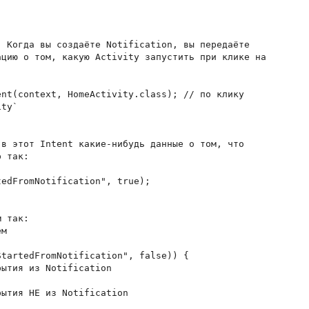
 Когда вы создаёте Notification, вы передаёте

цию о том, какую Activity запустить при клике на

nt(context, HomeActivity.class); // по клику

ty`

в этот Intent какие-нибудь данные о том, что

 так:

edFromNotification", true);

 так:

м

tartedFromNotification", false)) {

ытия из Notification

ытия НЕ из Notification
