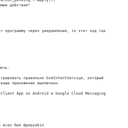
мые действия"

т программу через уведомление, то этот код так

очь.

трировать правильно GcmIntentServiце, который

ваше приложение выключено.

 всех был @pepyakin
