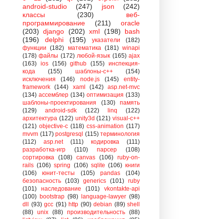
android-studio
(247)
json
(242)
классы
(230)
веб-
программирование
(211)
oracle
(203)
django
(202)
xml
(198)
bash
(196)
delphi
(195)
указатели
(182)
функции
(182)
математика
(181)
winapi
(178)
файлы
(172)
любой-язык
(165)
ajax
(163)
ios
(156)
github
(155)
инспекция-
кода
(155)
шаблоны-с++
(154)
исключения
(146)
node.js
(145)
entity-
framework
(144)
xaml
(142)
asp.net-mvc
(134)
ассемблер
(134)
оптимизация
(133)
шаблоны-проектирования
(130)
память
(129)
android-sdk
(122)
linq
(122)
архитектура
(122)
unity3d
(121)
visual-c++
(121)
objective-c
(118)
css-animation
(117)
mvvm
(117)
postgresql
(115)
терминология
(112)
asp.net
(111)
кодировка
(111)
разработка-игр
(110)
парсер
(108)
сортировка
(108)
canvas
(106)
ruby-on-
rails
(106)
spring
(106)
sqlite
(106)
книги
(106)
юнит-тесты
(105)
pandas
(104)
безопасность
(103)
generics
(101)
ruby
(101)
наследование
(101)
vkontakte-api
(100)
bootstrap
(98)
language-lawyer
(98)
dll
(93)
gcc
(91)
http
(90)
debian
(89)
shell
(88)
unix
(88)
производительность
(88)