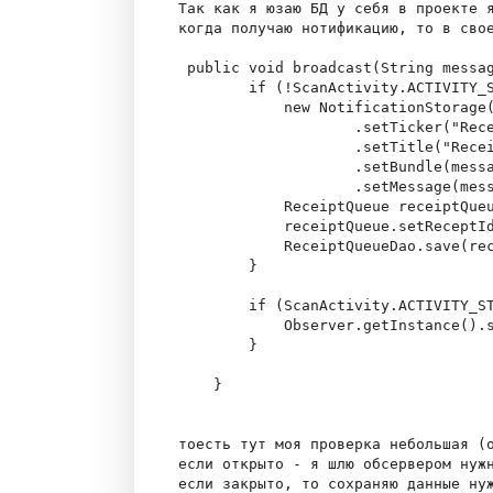
Так как я юзаю БД у себя в проекте я
когда получаю нотификацию, то в свое
 public void broadcast(String messag
        if (!ScanActivity.ACTIVITY_S
            new NotificationStorage(
                    .setTicker("Rece
                    .setTitle("Recei
                    .setBundle(messa
                    .setMessage(mess
            ReceiptQueue receiptQueu
            receiptQueue.setReceptId
            ReceiptQueueDao.save(rec
        }

        if (ScanActivity.ACTIVITY_ST
            Observer.getInstance().s
        }

    }

тоесть тут моя проверка небольшая (о
если открыто - я шлю обсервером нужн
если закрыто, то сохраняю данные нуж