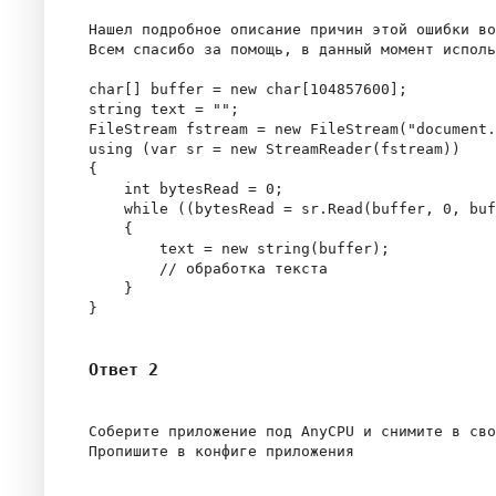
Нашел подробное описание причин этой ошибки во
Всем спасибо за помощь, в данный момент исполь
char[] buffer = new char[104857600];

string text = "";

FileStream fstream = new FileStream("document.
using (var sr = new StreamReader(fstream))

{

    int bytesRead = 0;

    while ((bytesRead = sr.Read(buffer, 0, buf
    {

        text = new string(buffer);

        // обработка текста

    }

Ответ 2
Соберите приложение под AnyCPU и снимите в сво
Пропишите в конфиге приложения
