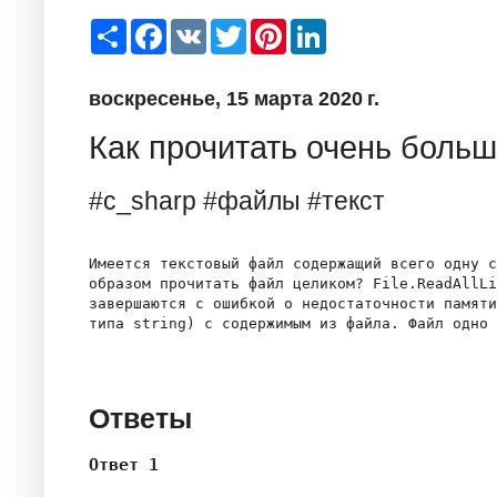
S
F
V
T
P
L
h
a
K
w
i
i
a
c
i
n
n
r
e
t
t
k
воскресенье, 15 марта 2020 г.
e
b
t
e
e
o
e
r
d
o
r
e
I
Как прочитать очень боль
k
s
n
t
#c_sharp #файлы #текст
Имеется текстовый файл содержащий всего одну с
образом прочитать файл целиком? File.ReadAllLi
завершаются с ошибкой о недостаточности памяти
типа string) с содержимым из файла. Файл одно 
Ответы
Ответ 1