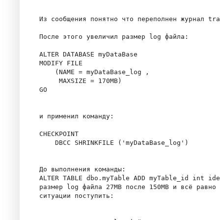
Из сообщения понятно что переполнен журнал tra
После этого увеличил размер log файла:

ALTER DATABASE myDataBase

MODIFY FILE

    (NAME = myDataBase_log ,

     MAXSIZE = 170MB)

GO

и применил команду:

CHECKPOINT

    DBCC SHRINKFILE ('myDataBase_log')

До выполнения команды: 

ALTER TABLE dbo.myTable ADD myTable_id int ide
размер log файла 27MB после 150MB и всё равно 
ситуации поступить:
