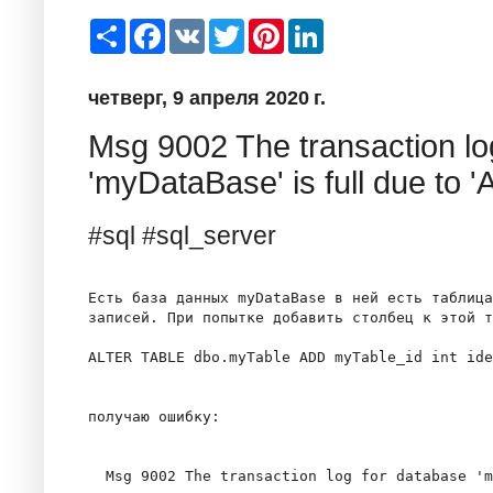
S
F
V
T
P
L
h
a
K
w
i
i
a
c
i
n
n
r
e
t
t
k
четверг, 9 апреля 2020 г.
e
b
t
e
e
o
e
r
d
o
r
e
I
Msg 9002 The transaction lo
k
s
n
t
'myDataBase' is full due 
#sql #sql_server
Есть база данных myDataBase в ней есть таблица
записей. При попытке добавить столбец к этой т
ALTER TABLE dbo.myTable ADD myTable_id int ide
получаю ошибку: 

  Msg 9002 The transaction log for database 'm