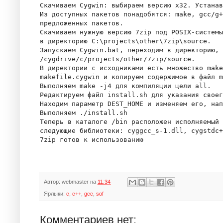
Скачиваем Cygwin: выбираем версию x32. Устанав
Из доступных пакетов понадобятся: make, gcc/g+
предложенных пакетов.

Скачиваем нужную версию 7zip под POSIX-системы
в директорию C:\projects\other\7zip\source.

Запускаем Cygwin.bat, переходим в директорию, 
/cygdrive/c/projects/other/7zip/source.

В директории с исходниками есть множество make
makefile.cygwin и копируем содержимое в файл m
Выполняем make -j4 для компиляции цели all.

Редактируем файл install.sh для указания своег
Находим параметр DEST_HOME и изменяем его, нап
Выполняем ./install.sh

Теперь в каталоге /bin расположен исполняемый 
следующие библиотеки: cyggcc_s-1.dll, cygstdc+
Автор:
webmaster
на
11:34
Ярлыки:
c
,
c++
,
gcc
,
sof
Комментариев нет: