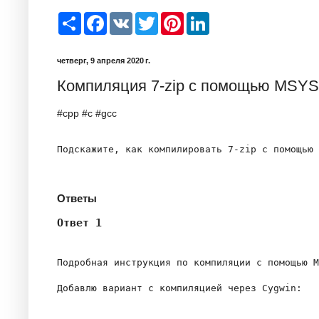
S
F
V
T
P
L
h
a
K
w
i
i
a
c
i
n
n
r
e
t
t
k
четверг, 9 апреля 2020 г.
e
b
t
e
e
o
e
r
d
Компиляция 7-zip c помощью MSY
o
r
e
I
k
s
n
t
#cpp #c #gcc
Подскажите, как компилировать 7-zip c помощью 
Ответы
Ответ 1
Подробная инструкция по компиляции с помощью M
Добавлю вариант с компиляцией через Cygwin:
