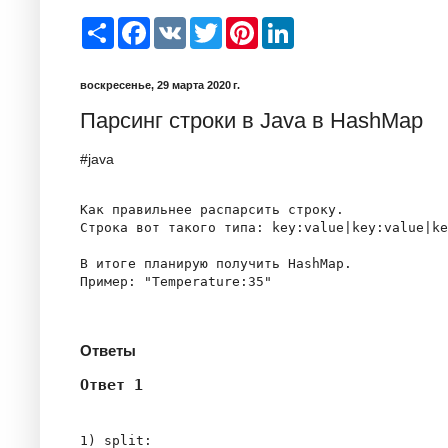
S
F
V
T
P
L
h
a
K
w
i
i
a
c
i
n
n
r
e
t
t
k
воскресенье, 29 марта 2020 г.
e
b
t
e
e
o
e
r
d
Парсинг строки в Java в HashMap
o
r
e
I
k
s
n
t
#java
Как правильнее распарсить строку.

Строка вот такого типа: key:value|key:value|ke
В итоге планирую получить HashMap
. 

Пример: "Temperature:35"

Ответы
Ответ 1
1) split:
