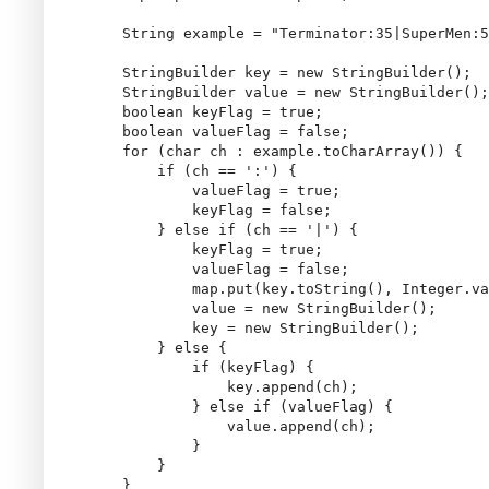
    String example = "Terminator:35|SuperMen:5
    StringBuilder key = new StringBuilder();

    StringBuilder value = new StringBuilder();

    boolean keyFlag = true;

    boolean valueFlag = false;

    for (char ch : example.toCharArray()) {

        if (ch == ':') {

            valueFlag = true;

            keyFlag = false;

        } else if (ch == '|') {

            keyFlag = true;

            valueFlag = false;

            map.put(key.toString(), Integer.va
            value = new StringBuilder();

            key = new StringBuilder();

        } else {

            if (keyFlag) {

                key.append(ch);

            } else if (valueFlag) {

                value.append(ch);

            }

        }

    }
