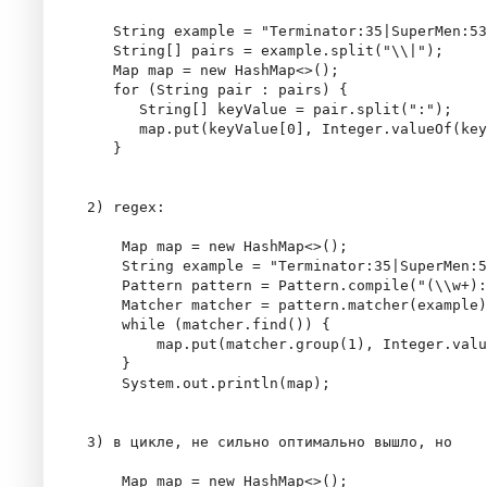
   String example = "Terminator:35|SuperMen:53
   String[] pairs = example.split("\\|");

   Map
 map = new HashMap<>();

   for (String pair : pairs) {

      String[] keyValue = pair.split(":");

      map.put(keyValue[0], Integer.valueOf(key
   }  

2) regex:

    Map
 map = new HashMap<>();

    String example = "Terminator:35|SuperMen:5
    Pattern pattern = Pattern.compile("(\\w+):
    Matcher matcher = pattern.matcher(example)
    while (matcher.find()) {

        map.put(matcher.group(1), Integer.valu
    }

    System.out.println(map);

3) в цикле, не сильно оптимально вышло, но

    Map
 map = new HashMap<>();
