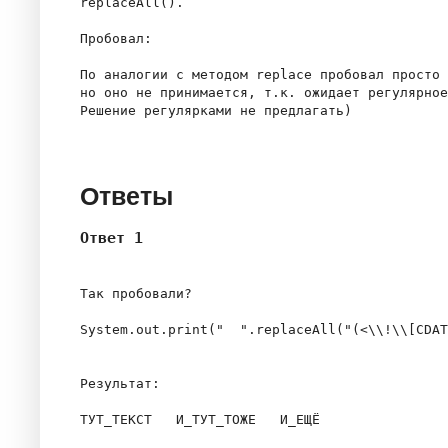
replaceAll(). 

Пробовал:

По аналогии с методом replace пробовал просто 
но оно не принимается, т.к. ожидает регулярное
Решение регулярками не предлагать)

Ответы
Ответ 1
Так пробовали?

System.out.print("
".replaceAll("(<\\!\\[CDAT
Результат:

ТУТ_ТЕКСТ   И_ТУТ_ТОЖЕ   И_ЕЩЁ 
