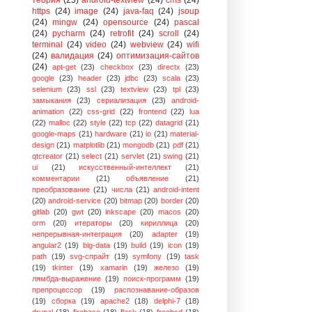
https
(24)
image
(24)
java-faq
(24)
jsoup
(24)
mingw
(24)
opensource
(24)
pascal
(24)
pycharm
(24)
retrofit
(24)
scroll
(24)
terminal
(24)
video
(24)
webview
(24)
wifi
(24)
валидация
(24)
оптимизация-сайтов
(24)
apt-get
(23)
checkbox
(23)
directx
(23)
google
(23)
header
(23)
jdbc
(23)
scala
(23)
selenium
(23)
ssl
(23)
textview
(23)
tpl
(23)
замыкания
(23)
сериализация
(23)
android-
animation
(22)
css-grid
(22)
frontend
(22)
lua
(22)
malloc
(22)
style
(22)
tcp
(22)
datagrid
(21)
google-maps
(21)
hardware
(21)
io
(21)
material-
design
(21)
matplotlib
(21)
mongodb
(21)
pdf
(21)
qtcreator
(21)
select
(21)
servlet
(21)
swing
(21)
ui
(21)
искусственный-интеллект
(21)
комментарии
(21)
объявление
(21)
преобразование
(21)
числа
(21)
android-intent
(20)
android-service
(20)
bitmap
(20)
border
(20)
gitlab
(20)
gwt
(20)
inkscape
(20)
macos
(20)
orm
(20)
итераторы
(20)
кириллица
(20)
непрерывная-интеграция
(20)
adapter
(19)
angular2
(19)
big-data
(19)
build
(19)
icon
(19)
path
(19)
svg-спрайт
(19)
symfony
(19)
task
(19)
tkinter
(19)
xamarin
(19)
железо
(19)
лямбда-выражение
(19)
поиск-программ
(19)
препроцессор
(19)
распознавание-образов
(19)
сборка
(19)
apache2
(18)
delphi-7
(18)
drupal
(18)
firebase
(18)
flask
(18)
freebsd
(18)