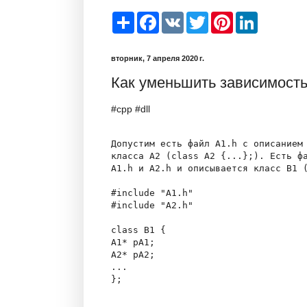
S
F
V
T
P
L
h
a
K
w
i
i
a
c
i
n
n
r
e
t
t
k
вторник, 7 апреля 2020 г.
e
b
t
e
e
o
e
r
d
Как уменьшить зависимост
o
r
e
I
k
s
n
t
#cpp #dll
Допустим есть файл A1.h с описанием 
класса A2 (class A2 {...};). Есть фа
A1.h и A2.h и описывается класс B1 (
#include "A1.h"

#include "A2.h"

class B1 {

A1* pA1;

A2* pA2;

...

};
