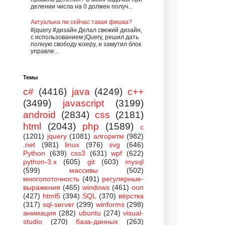
делении числа на 0 должен получ...
Актуальна ли сейчас такая фишка?
#jquery #дизайн Делал свежий дизайн,
с использованием jQuery, решил дать
полную свободу юзеру, и замутил блок
управле...
Темы
c#
(4416)
java
(4249)
c++
(3499)
javascript
(3199)
android
(2834)
css
(2181)
html
(2043)
php
(1589)
c
(1201)
jquery
(1081)
алгоритм
(982)
.net
(981)
linux
(976)
svg
(646)
Python
(639)
css3
(631)
wpf
(622)
python-3.x
(605)
git
(603)
mysql
(599)
массивы
(502)
многопоточность
(491)
регулярные-
выражения
(465)
windows
(461)
ооп
(427)
html5
(394)
SQL
(370)
вёрстка
(317)
sql-server
(299)
winforms
(298)
анимация
(282)
ubuntu
(274)
visual-
studio
(270)
база-данных
(263)