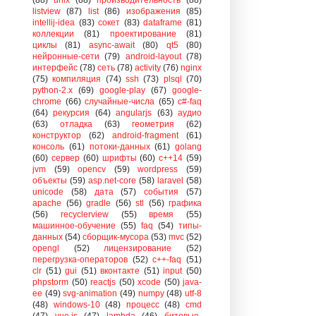
listview
(87)
list
(86)
изображения
(85)
intellij-idea
(83)
сокет
(83)
dataframe
(81)
коллекции
(81)
проектирование
(81)
циклы
(81)
async-await
(80)
qt5
(80)
нейронные-сети
(79)
android-layout
(78)
интерфейс
(78)
сеть
(78)
activity
(76)
nginx
(75)
компиляция
(74)
ssh
(73)
plsql
(70)
python-2.x
(69)
google-play
(67)
google-
chrome
(66)
случайные-числа
(65)
c#-faq
(64)
рекурсия
(64)
angularjs
(63)
аудио
(63)
отладка
(63)
геометрия
(62)
конструктор
(62)
android-fragment
(61)
консоль
(61)
потоки-данных
(61)
golang
(60)
сервер
(60)
шрифты
(60)
c++14
(59)
jvm
(59)
opencv
(59)
wordpress
(59)
объекты
(59)
asp.net-core
(58)
laravel
(58)
unicode
(58)
дата
(57)
события
(57)
apache
(56)
gradle
(56)
stl
(56)
графика
(56)
recyclerview
(55)
время
(55)
машинное-обучение
(55)
faq
(54)
типы-
данных
(54)
сборщик-мусора
(53)
mvc
(52)
opengl
(52)
лицензирование
(52)
перегрузка-операторов
(52)
c++-faq
(51)
clr
(51)
gui
(51)
вконтакте
(51)
input
(50)
phpstorm
(50)
reactjs
(50)
xcode
(50)
java-
ee
(49)
svg-animation
(49)
numpy
(48)
utf-8
(48)
windows-10
(48)
процесс
(48)
cmd
(47)
vue.js
(47)
lambda
(46)
битовые-