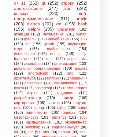
c++11
(262)
qt
(252)
строки
(252)
android-studio
(247)
json
(242)
классы
(230)
веб-
программирование
(211)
oracle
(203)
django
(202)
xml
(198)
bash
(196)
delphi
(195)
указатели
(182)
функции
(182)
математика
(181)
winapi
(178)
файлы
(172)
любой-язык
(165)
ajax
(163)
ios
(156)
github
(155)
инспекция-
кода
(155)
шаблоны-с++
(154)
исключения
(146)
node.js
(145)
entity-
framework
(144)
xaml
(142)
asp.net-mvc
(134)
ассемблер
(134)
оптимизация
(133)
шаблоны-проектирования
(130)
память
(129)
android-sdk
(122)
linq
(122)
архитектура
(122)
unity3d
(121)
visual-c++
(121)
objective-c
(118)
css-animation
(117)
mvvm
(117)
postgresql
(115)
терминология
(112)
asp.net
(111)
кодировка
(111)
разработка-игр
(110)
парсер
(108)
сортировка
(108)
canvas
(106)
ruby-on-
rails
(106)
spring
(106)
sqlite
(106)
книги
(106)
юнит-тесты
(105)
pandas
(104)
безопасность
(103)
generics
(101)
ruby
(101)
наследование
(101)
vkontakte-api
(100)
bootstrap
(98)
language-lawyer
(98)
dll
(93)
gcc
(91)
http
(90)
debian
(89)
shell
(88)
unix
(88)
производительность
(88)