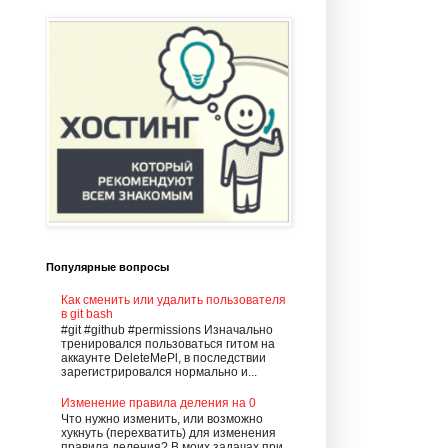
Популярные вопросы
Как сменить или удалить пользователя
в git bash
#git #github #permissions Изначально
тренировался пользоваться гитом на
аккаунте DeleteMePl, в последствии
зарегистрировался нормально и...
Изменение правила деления на 0
Что нужно изменить, или возможно
хукнуть (перехватить) для изменения
правила деления? В моих задачах при