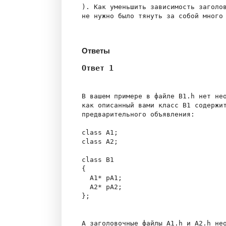
). Как уменьшить зависимость заголов
не нужно было тянуть за собой много 
Ответы
Ответ 1
В вашем примере в файле B1.h нет нео
как описанный вами класс В1 содержит
предварительного объявления:

class A1;

class A2;

class B1

{

  A1* pA1;

  A2* pA2;

};
