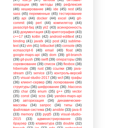
операции
(46)
методы
(46)
рефлексия
(46)
хеширование
(46)
ide
(45)
rest
(45)
sass
(45)
переменные
(45)
тестирование
(45)
api
(44)
docker
(44)
excel
(44)
git-
commit
(44)
perl
(44)
компилятор
(44)
javascript-faq
(43)
yii2
(43)
асинхронность
(43)
документация
(43)
криптография
(43)
c++17
(42)
kotlin
(42)
android-edittext
(41)
binding
(41)
javafx
(41)
post
(41)
sublime-
text
(41)
vim
(41)
bitbucket
(40)
console
(40)
ecmascript-6
(40)
email
(40)
float
(40)
google-maps-api
(40)
dom
(39)
git-branch
(39)
git-push
(39)
swift
(39)
операторы
(39)
соревнование
(39)
список
(39)
flexbox
(38)
hibernate
(38)
rust
(38)
ссылки
(38)
java-
stream
(37)
service
(37)
контроль-версий
(37)
visual-studio-2017
(36)
wcf
(36)
графы
(36)
клиент-сервер
(36)
логирование
(36)
структуры
(36)
шифрование
(36)
.htaccess
(35)
char
(35)
enum
(35)
g++
(35)
vector
(35)
const
(34)
scss
(34)
yandex-maps-api
(34)
авторизация
(34)
динамические-
массивы
(34)
запрос
(34)
типы
(34)
файловая-система
(34)
ansible
(33)
java-8
(33)
memory
(33)
pyqt5
(33)
visual-studio-
2015
(33)
администрирование
(33)
браузер
(33)
клавиатура
(33)
double
(32)
foreach
(32)
jar
(32)
pdo
(32)
websocket