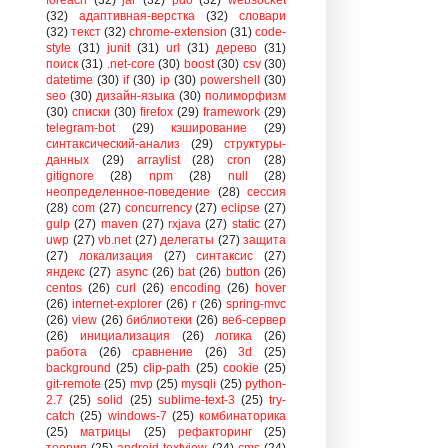
(32)
адаптивная-верстка
(32)
словари
(32)
текст
(32)
chrome-extension
(31)
code-
style
(31)
junit
(31)
url
(31)
дерево
(31)
поиск
(31)
.net-core
(30)
boost
(30)
csv
(30)
datetime
(30)
if
(30)
ip
(30)
powershell
(30)
seo
(30)
дизайн-языка
(30)
полиморфизм
(30)
списки
(30)
firefox
(29)
framework
(29)
telegram-bot
(29)
кэширование
(29)
синтаксический-анализ
(29)
структуры-
данных
(29)
arraylist
(28)
cron
(28)
gitignore
(28)
npm
(28)
null
(28)
неопределенное-поведение
(28)
сессия
(28)
com
(27)
concurrency
(27)
eclipse
(27)
gulp
(27)
maven
(27)
rxjava
(27)
static
(27)
uwp
(27)
vb.net
(27)
делегаты
(27)
защита
(27)
локализация
(27)
синтаксис
(27)
яндекс
(27)
async
(26)
bat
(26)
button
(26)
centos
(26)
curl
(26)
encoding
(26)
hover
(26)
internet-explorer
(26)
r
(26)
spring-mvc
(26)
view
(26)
библиотеки
(26)
веб-сервер
(26)
инициализация
(26)
логика
(26)
работа
(26)
сравнение
(26)
3d
(25)
background
(25)
clip-path
(25)
cookie
(25)
git-remote
(25)
mvp
(25)
mysqli
(25)
python-
2.7
(25)
solid
(25)
sublime-text-3
(25)
try-
catch
(25)
windows-7
(25)
комбинаторика
(25)
матрицы
(25)
рефакторинг
(25)
теория
(25)
android-textview
(24)
cms
(24)