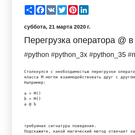
S
F
V
T
P
L
h
a
K
w
i
i
a
c
i
n
n
r
e
t
t
k
суббота, 21 марта 2020 г.
e
b
t
e
e
o
e
r
d
o
r
e
I
Перегрузка оператора @ в
k
s
n
t
#python #python_3x #python_35 #
Столкнулся с необходимостью перегрузки операто
класса M могли взаимодействовать друг с другом
Например: 

a = M()

b = M()

a @ b

требуемая сигнатура поведения.

Подскажите, какой магический метод отвечает за