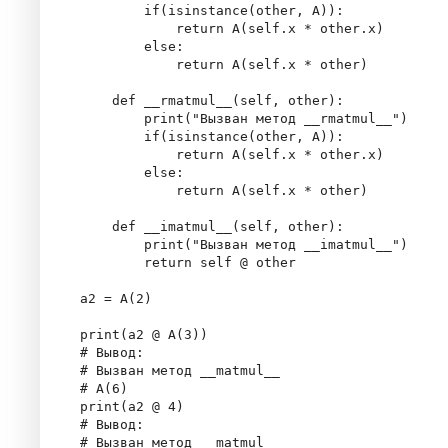
        if(isinstance(other, A)):

            return A(self.x * other.x)

        else:

            return A(self.x * other)

    def __rmatmul__(self, other):

        print("Вызван метод __rmatmul__")

        if(isinstance(other, A)):

            return A(self.x * other.x)

        else:

            return A(self.x * other)

    def __imatmul__(self, other):

        print("Вызван метод __imatmul__")

        return self @ other

a2 = A(2)

print(a2 @ A(3))

# Вывод:

# Вызван метод __matmul__

# A(6)

print(a2 @ 4)

# Вывод:

# Вызван метод __matmul__
