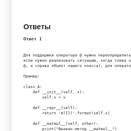
Ответы
Ответ 1
Для поддержки оператора @ нужно переопределить
если нужно реализовать ситуацию, когда слева о
@, а справа объект нашего класса), для операто
Пример:

class A:

    def __init__(self, x):

        self.x = x

    def __repr__(self):

        return 'A({})'.format(self.x)

    def __matmul__(self, other):

        print("Вызван метод __matmul__")
