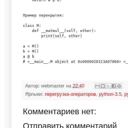
Пример перекрытия:

class M:

    def __matmul__(self, other):

        print(self, other)

a = M()

b = M()

a @ b

Автор:
webmaster
на
22:40
Ярлыки:
перегрузка-операторов
,
python-3.5
,
p
Комментариев нет:
Отправить комментарий