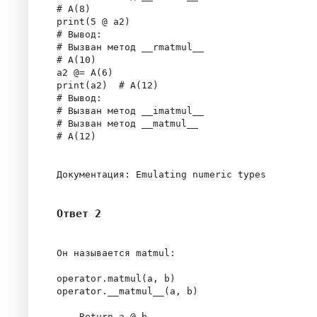
# A(8)

print(5 @ a2)

# Вывод:

# Вызван метод __rmatmul__

# A(10)

a2 @= A(6)

print(a2)  # A(12)

# Вывод:

# Вызван метод __imatmul__

# Вызван метод __matmul__

# A(12)

Ответ 2
Он называется matmul:

operator.matmul(a, b)

operator.__matmul__(a, b)

    Return a @ b.
