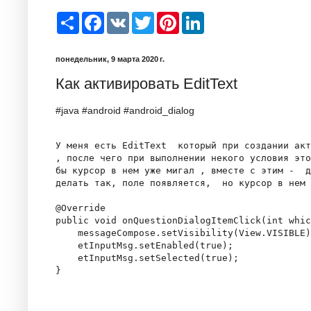
S
F
V
T
P
L
h
a
K
w
i
i
a
c
i
n
n
r
e
t
t
k
понедельник, 9 марта 2020 г.
e
b
t
e
e
o
e
r
d
Как активировать EditText
o
r
e
I
k
s
n
t
#java #android #android_dialog
У меня есть EditText  который при создании акт
, после чего при выполнении некого условия это
бы курсор в нем уже мигал , вместе с этим -  д
делать так, поле появляется,  но курсор в нем 
@Override

public void onQuestionDialogItemClick(int whic
    messageCompose.setVisibility(View.VISIBLE)
    etInputMsg.setEnabled(true);

    etInputMsg.setSelected(true);

}
