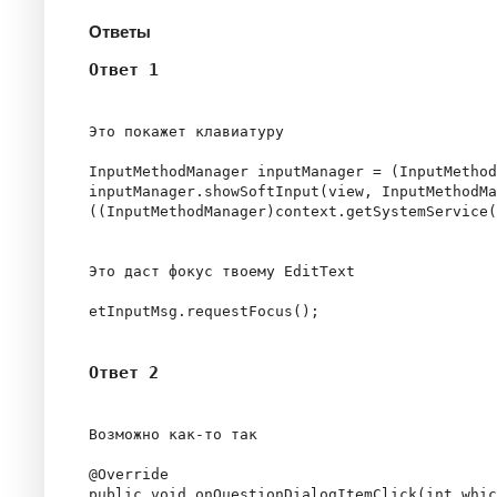
Ответы
Ответ 1
Это покажет клавиатуру

InputMethodManager inputManager = (InputMethod
inputManager.showSoftInput(view, InputMethodMa
((InputMethodManager)context.getSystemService(
Это даст фокус твоему EditText

Ответ 2
Возможно как-то так

@Override

public void onQuestionDialogItemClick(int whic