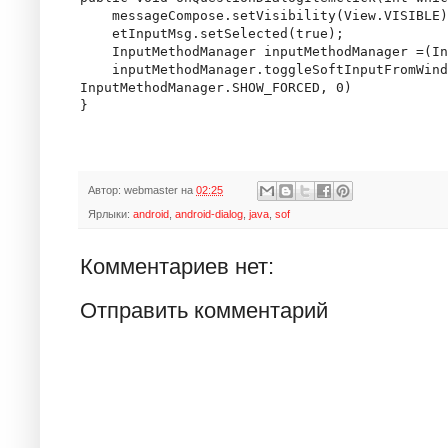
    messageCompose.setVisibility(View.VISIBLE)
    etInputMsg.setSelected(true);

    InputMethodManager inputMethodManager =(In
    inputMethodManager.toggleSoftInputFromWind
InputMethodManager.SHOW_FORCED, 0)

Автор:
webmaster
на
02:25
Ярлыки:
android
,
android-dialog
,
java
,
sof
Комментариев нет:
Отправить комментарий